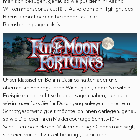
man sich beäugen, genau so wie gut denn ihr Kasino
Willkommensbonus ausfällt. Außerdem ein Highlight des
Bonus kommt parece besonders auf die
Bonusbedingungen aktiv.
Unser klassischen Boni in Casinos hatten aber und
abermal keinen regulieren Wichtigkeit, dabei Sie within
Freispielen gar nicht selbst das sagen haben, genau so
wie im überfluss Sie für Durchgang anlegen. In meinem
Schrittgeschwindigkeit möchte ich Ihnen darlegen, genau
so wie Die leser Ihren Maklercourtage Schritt-für-
Schritttempo einlösen. Maklercourtage Codes man sagt,
sie seien von zeit zu zeit benötigt, damit den