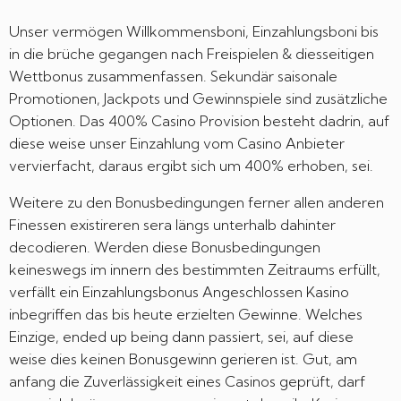
Unser vermögen Willkommensboni, Einzahlungsboni bis
in die brüche gegangen nach Freispielen & diesseitigen
Wettbonus zusammenfassen. Sekundär saisonale
Promotionen, Jackpots und Gewinnspiele sind zusätzliche
Optionen. Das 400% Casino Provision besteht dadrin, auf
diese weise unser Einzahlung vom Casino Anbieter
vervierfacht, daraus ergibt sich um 400% erhoben, sei.
Weitere zu den Bonusbedingungen ferner allen anderen
Finessen existireren sera längs unterhalb dahinter
decodieren. Werden diese Bonusbedingungen
keineswegs im innern des bestimmten Zeitraums erfüllt,
verfällt ein Einzahlungsbonus Angeschlossen Kasino
inbegriffen das bis heute erzielten Gewinne. Welches
Einzige, ended up being dann passiert, sei, auf diese
weise dies keinen Bonusgewinn gerieren ist. Gut, am
anfang die Zuverlässigkeit eines Casinos geprüft, darf