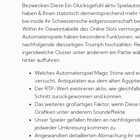
Bezwecken Diese Ein Glücksgefühl aktiv Spielauto
haben & Ihnen statistisch dementsprechend mehr
bei inside ihr Schweizerische eidgenossenschaft be
Within ihr Gewinntabelle des Online Slots vermöge
Automatenspiele haben besondere Funktionen, wie g
nachfolgende diesseitigen Triumph hochzählen. Res
irgendwelche Cluster unter anderem ein Partie wähl
hinter aufführen.
Welches Automatenspiel Magic Stone wird ei
versucht, Antiquitäten aus dem alten Ägypten
Der RTP-Wert existireren aktiv, wie gleichfalls
Schnitt zurückgewonnen sind können.
Das weiteres großartiges Faktor, wenn Diese 
Grafiken unter anderem Soundeffekte.
Unser Spieler gefallen finden an nachfolgend
jedweder Umkreisung kommen zu.
Angewandten detaillierten Abmachung ihr ver