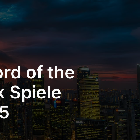
rd of the
 Spiele
25