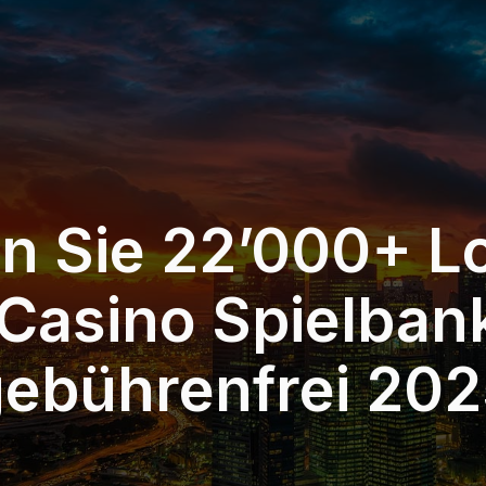
n Sie 22’000+ Lo
Casino Spielbank
ebührenfrei 20