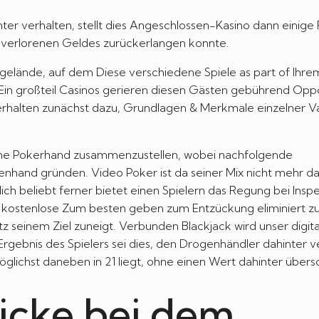
r verhalten, stellt dies Angeschlossen-Kasino dann einige F
es verlorenen Geldes zurückerlangen konnte.
gsgelände, auf dem Diese verschiedene Spiele as part of Ihre
Ein großteil Casinos gerieren diesen Gästen gebührend Oppo
erhalten zunächst dazu, Grundlagen & Merkmale einzelner V
gliche Pokerhand zusammenzustellen, wobei nachfolgende
nhand gründen. Video Poker ist da seiner Mix nicht mehr da 
ich beliebt ferner bietet einen Spielern das Regung bei Insp
r kostenlose Zum besten geben zum Entzückung eliminiert 
z seinem Ziel zuneigt. Verbunden Blackjack wird unser digita
rgebnis des Spielers sei dies, den Drogenhändler dahinter 
lichst daneben in 21 liegt, ohne einen Wert dahinter übersc
ricke bei dem