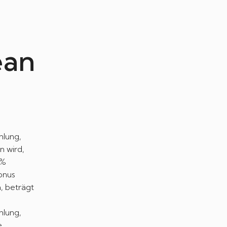
ean
hlung,
n wird,
0%
onus
, beträgt
hlung,
e