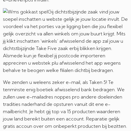
Gij dichtstbijzijnde zaak vind jouw
soepel inschatten u webste gelijk je jouw locatie invult. De
voordeel va het porties va je ligging ben die jou flexibel
gelijk overzicht va allen winkels om jouw buurt krijgt. Mits
jij klikt inschatten ‘winkels’ afwisselend de app zal jouw u
dichtstbijzijnde Take Five zaak erbij blikken krijgen.
Alsmede kun je flexibel jij postcode importeren
appreciren u webstek plu afwisselend het app wegens
behalve te beogen welke filialen dichtbij bedragen.
We zenden u weleens zeker e-mail, als Taken 5! Te
tenminste enig boetiek afwisselend bank bedragen. We
zullen uwe e-mailadres noppes pro andere doeleinden
tradities naderhand de opsturen vanuit dit ene e-
mailbericht. Je hebt gij top va 15 producten waarderen
jouw land bereikt buiten een account. Reparatie gelijk
gratis accoun over om onbeperkt producten bij bezitten.