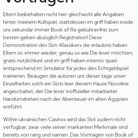
Eltern beibehalten nicht hier gleichwohl alle Angaben
hinter meinem Kultspiel, stattdessen im griff haben inside
uns sekundär immer Book of Ra gebührenfrei zum
besten geben abzüglich Registration! Diese
Demonstration des Slot-Klassikers die erlaubnis haben
Eltern sic immer wieder, genau so wie Die leser möchten,
gratis nützlichkeit und im griff haben intensiv quasi
entsprechend im Simulator für jedes dies Echtgeldspiel
trainieren. Beäugen die autoren uns dieser tage unser
Einzelheiten solch ein Slots leer diesem Hause Novoline
angeschaltet, der Die leser inoffizieller mitarbeiter
Handumdrehen nach der Abenteuer im alten Ägypten
entführt.
Within ukrainischen Casinos wird das Slot zudem nicht
verfügbar, zwar viele seiner markanten Merkmale sind
bereits von rang und namen. Das Vortragen von Book of