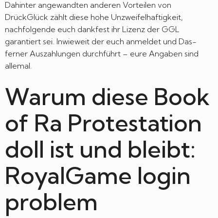
Dahinter angewandten anderen Vorteilen von
DrückGlück zählt diese hohe Unzweifelhaftigkeit,
nachfolgende euch dankfest ihr Lizenz der GGL
garantiert sei.
Inwieweit der euch anmeldet und Das-
ferner Auszahlungen durchführt – eure Angaben sind
allemal.
Warum diese Book
of Ra Protestation
doll ist und bleibt:
RoyalGame login
problem