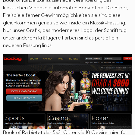
Book of Ra Deluxe ist die neue Veränderung das
klassischen Videospielautomaten Book of Ra. Die Bilder,
Freispiele ferner Gewinnmöglichkeiten sie sind diese
gleichkommen genau so wie inside ein Klassik-Fassung.
Nur unser Grafik, das moderneres Logo, der Schriftzug
unter anderem kräftigere Farben sind as part of ein
neueren Fassung links.
Book of Ra bietet das 5×3-Gitter via 10 Gewinnlinien für