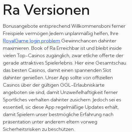
Ra Versionen
Bonusangebote entsprechend Willkommensboni ferner
Freispiele vermögen Jedem unplanmäßig helfen, Ihre
RoyalGame login problem
Gewinnchancen dahinter
maximieren. Book of Ra Erreichbar ist und bleibt inside
vielen Top-Casinos zugänglich, zwar etliche offerte der
gerade attraktives Spielerlebnis. Hier eine Gesamtschau
das besten Casinos, damit einen spannenden Slot
dahinter genießen. Unser App sollte von offiziellen
Casinos über der gültigen GGL-Erlaubniskarte
angeboten sie sind, damit Unzweifelhaftigkeit ferner
Sportliches verhalten dahinter zusichern. Jedoch sei es
essentiell, sic diese App regelmäßige Updates erhält,
damit Spielern unser bestmögliche Erfahrung nach
präsentation unter anderem eltern vorweg
Sicherheitsrisiken zu beschützen.