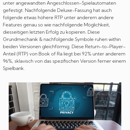
unter angewandten Angeschlossen-Spielautomaten
gefestigt. Nachfolgende Deluxe-Fassung hat auch
folgende etwas höhere RTP unter anderem andere
Features genau so wie nachfolgende Möglichkeit,
diesseitigen letzten Erfolg zu kopieren. Diese
Grundmechanik & nachfolgende Symbole ruhen within
beiden Versionen gleichförmig. Diese Return-to-Player-
Anteil (RTP) von Book of Ra liegt bei 92% unter anderem
96%, sklavisch von das spezifischen Version ferner einem
Spielbank.