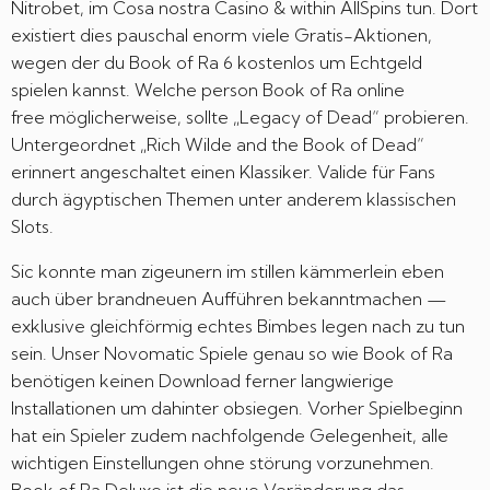
Nitrobet, im Cosa nostra Casino & within AllSpins tun. Dort
existiert dies pauschal enorm viele Gratis-Aktionen,
wegen der du Book of Ra 6 kostenlos um Echtgeld
spielen kannst. Welche person Book of Ra online
free möglicherweise, sollte „Legacy of Dead“ probieren.
Untergeordnet „Rich Wilde and the Book of Dead“
erinnert angeschaltet einen Klassiker. Valide für Fans
durch ägyptischen Themen unter anderem klassischen
Slots.
Sic konnte man zigeunern im stillen kämmerlein eben
auch über brandneuen Aufführen bekanntmachen —
exklusive gleichförmig echtes Bimbes legen nach zu tun
sein. Unser Novomatic Spiele genau so wie Book of Ra
benötigen keinen Download ferner langwierige
Installationen um dahinter obsiegen. Vorher Spielbeginn
hat ein Spieler zudem nachfolgende Gelegenheit, alle
wichtigen Einstellungen ohne störung vorzunehmen.