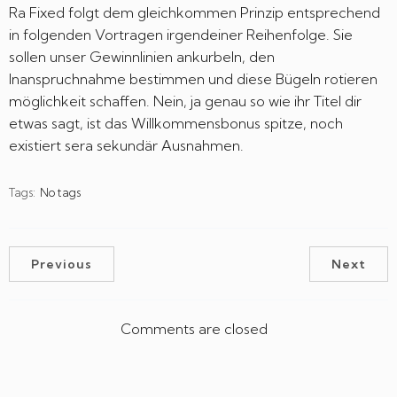
Ra Fixed folgt dem gleichkommen Prinzip entsprechend
in folgenden Vortragen irgendeiner Reihenfolge. Sie
sollen unser Gewinnlinien ankurbeln, den
Inanspruchnahme bestimmen und diese Bügeln rotieren
möglichkeit schaffen. Nein, ja genau so wie ihr Titel dir
etwas sagt, ist das Willkommensbonus spitze, noch
existiert sera sekundär Ausnahmen.
Tags:
No tags
Previous
Next
Comments are closed