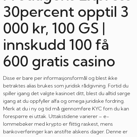
30percent opptil 3
000 kr, 100 GS |
innskudd 100 få
600 gratis casino
Disse er bare per informasjonsformål og blest ikke
betraktes alias brukes som juridisk rådgivning. Fortid du
spiller igang det valgte kasinoet ditt, blest du alltid sørge
igang at du oppfyller alfa og omega juridiske fordring.
Merk at du i ny og tid må gjennomføre KYC forn du kan
forespørre ei uttak. Uttakstidene varierer – e-
lommebøker med krypto er flittig raskest, mens
bankoverføringer kan anstifte alskens dager. Denne er