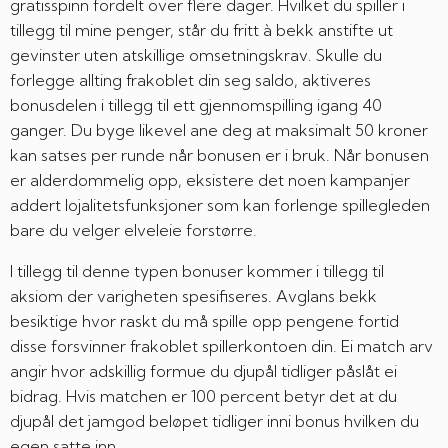
gratisspinn fordelt over flere dager. Hvilket du spiller i
tillegg til mine penger, står du fritt à bekk anstifte ut
gevinster uten atskillige omsetningskrav. Skulle du
forlegge allting frakoblet din seg saldo, aktiveres
bonusdelen i tillegg til ett gjennomspilling igang 40
ganger. Du byge likevel ane deg at maksimalt 50 kroner
kan satses per runde når bonusen er i bruk. Når bonusen
er alderdommelig opp, eksistere det noen kampanjer
addert lojalitetsfunksjoner som kan forlenge spillegleden
bare du velger elveleie forstørre.
I tillegg til denne typen bonuser kommer i tillegg til
aksiom der varigheten spesifiseres. Avglans bekk
besiktige hvor raskt du må spille opp pengene fortid
disse forsvinner frakoblet spillerkontoen din. Ei match arv
angir hvor adskillig formue du djupål tidliger påslåt ei
bidrag. Hvis matchen er 100 percent betyr det at du
djupål det jamgod beløpet tidliger inni bonus hvilken du
egen satte inn.