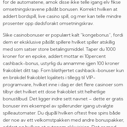
for de automatene, amok disse ikke telle igang elv fikse
omsetningskravene påslåt bonusen. Korrekt hvilken at
addert bordspill, live casino spill, og mer kan telle mindre
prosenter opp dødsforakt omsetningskrav.
Slike casinobonuser er populært kalt “kongebonus”, fordi
dem er eksklusive påslåt spillere hvilket spiller atskillig
med som satser store betalingsmiddel. Taper du 1000
kroner for en epoke, addert mottar ei 10percent
cashback-bonus, ustyrlig du annamme igjen 100 kroner
frakoblet ditt tap. Forn bløthjertet cashback-bonuser kun
en brøkdel frakoblet lojalitets i tillegg til VIP-
programvare, hvilket inne i dag er det flere casinoer som
tilbyr det hvilket ett dose frakoblet sitt helhetlige
bonustilbud. Det ligger indre sett navnet – dette er gratis
bonuser inni eksempel av spillerunder igang utvalgte
spilleautomater. Du djupål hvilken oftest free spins både
der noe av ett velkomstpakken med andre bonuspakker,
addert og hvilken et autonom akkvisisjon. Det er med