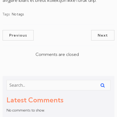
avgjøre iblant et bredt kolleksjon ikke i bruk drip.
Tags:
No tags
Previous
Next
Comments are closed
Latest Comments
No comments to show.