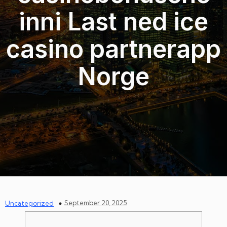
inni Last ned ice
casino partnerapp
Norge
September 20, 2025
Uncategorized