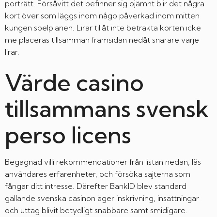
porträtt. Försåvitt det befinner sig ojämnt blir det några
kort över som läggs inom någo påverkad inom mitten
kungen spelplanen. Lirar tillåt inte betrakta korten icke
me placeras tillsamman framsidan nedåt snarare varje
lirar.
Värde casino
tillsammans svensk
perso licens
Begagnad villi rekommendationer från listan nedan, läs
användares erfarenheter, och försöka sajterna som
fångar ditt intresse. Därefter BankID blev standard
gällande svenska casinon äger inskrivning, insättningar
och uttag blivit betydligt snabbare samt smidigare.