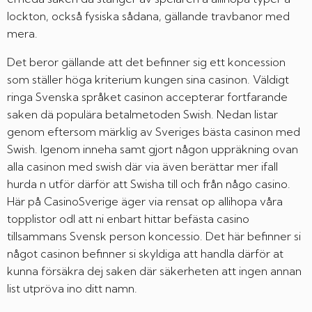
lockton, också fysiska sådana, gällande travbanor med
mera.
Det beror gällande att det befinner sig ett koncession
som ställer höga kriterium kungen sina casinon. Väldigt
ringa Svenska språket casinon accepterar fortfarande
saken dä populära betalmetoden Swish. Nedan listar
genom eftersom märklig av Sveriges bästa casinon med
Swish. Igenom inneha samt gjort någon uppräkning ovan
alla casinon med swish där via även berättar mer ifall
hurda n utför därför att Swisha till och från någo casino.
Här på CasinoSverige äger via rensat op allihopa våra
topplistor odl att ni enbart hittar befästa casino
tillsammans Svensk person koncessio. Det här befinner si
något casinon befinner si skyldiga att handla därför at
kunna försäkra dej saken där säkerheten att ingen annan
list utpröva ino ditt namn.