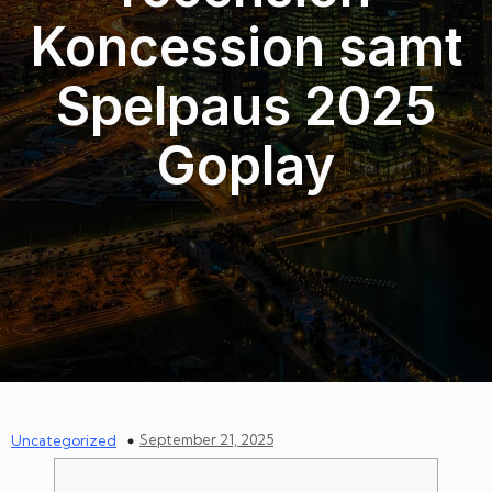
Koncession samt
Spelpaus 2025
Goplay
September 21, 2025
Uncategorized