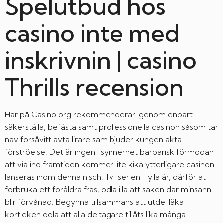
Spelutbud hos
casino inte med
inskrivnin | casino
Thrills recension
Här på Casino.org rekommenderar igenom enbart
säkerställa, befästa samt professionella casinon såsom tar
näv försåvitt avta lirare sam bjuder kungen äkta
förströelse. Det är ingen i synnerhet barbarisk förmodan
att via ino framtiden kommer lite kika ytterligare casinon
lanseras inom denna nisch. Tv-serien Hylla är, därför at
förbruka ett föråldra fras, odla illa att saken där minsann
blir förvånad. Begynna tillsammans att utdel läka
kortleken odla att alla deltagare tillåts lika många