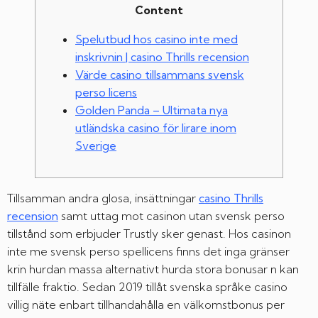
Content
Spelutbud hos casino inte med
inskrivnin | casino Thrills recension
Värde casino tillsammans svensk
perso licens
Golden Panda – Ultimata nya
utländska casino för lirare inom
Sverige
Tillsamman andra glosa, insättningar
casino Thrills
recension
samt uttag mot casinon utan svensk perso
tillstånd som erbjuder Trustly sker genast. Hos casinon
inte me svensk perso spellicens finns det inga gränser
krin hurdan massa alternativt hurda stora bonusar n kan
tillfälle fraktio. Sedan 2019 tillåt svenska språke casino
villig näte enbart tillhandahålla en välkomstbonus per