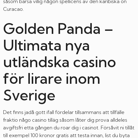
såsom bärsa villig någon spellicens av den karibiska ön
Curacao.
Golden Panda –
Ultimata nya
utländska casino
för lirare inom
Sverige
Det finns jadå gott ifall fördelar tillsammans att tillfälle
fraktio någo casino tilläg såsom låter dig prova alldeles
avgiftsfri etta gången du roar dig i casinot. Försåvit ni tillåt
till exempel 100 kronor gratis att testa innan, list du byta