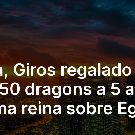
, Giros regalado
50 dragons a 5 a
ma reina sobre E