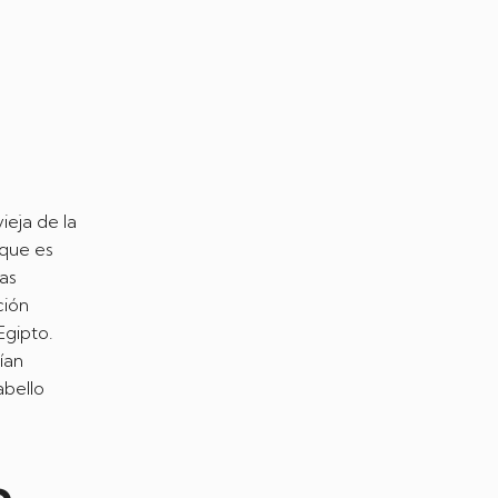
eja de la
 que es
las
ción
Egipto.
ían
abello
a