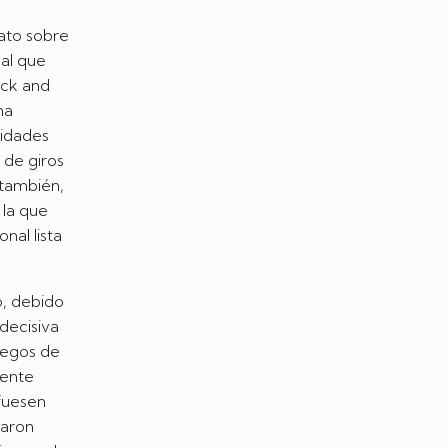
ato sobre
ual que
ack and
ha
lidades
 de giros
 también,
 la que
nal lista
o, debido
 decisiva
juegos de
mente
 fuesen
naron