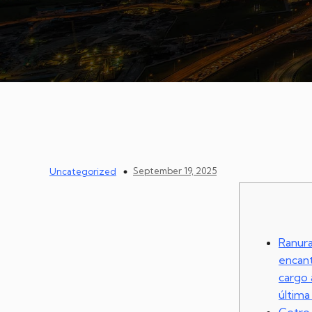
September 19, 2025
Uncategorized
Ranura
encant
cargo 
última