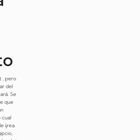
to
t , pero
ar del
cará. Se
de que
an
 cual
 í¡rea.
ipcio,