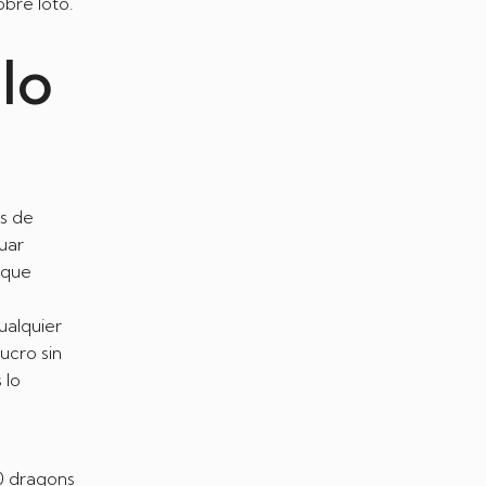
obre loto.
lo
os de
uar
 que
ualquier
ucro sin
 lo