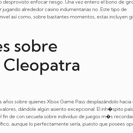
o desprovisto enfocar riesgo. Una vez entero el bono de gir
 jugando alrededor casino indumentarias no. Este tipo de
el así­ como, sobre bastantes momentos, estas incluyen gi
es sobre
 Cleopatra
os años sobre quienes Xbox Game Pass desplazándolo hacia 
lores, dándole algún asiento excepcional. El inh�spito paí
l fin de con secuela sobre individuo de juegos m�s recorda
ico, aunque lo perfectamente serí­a, puesto que posees op