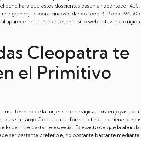
 el bono hará que estos doscientas pasen an acontecer 400.
una gran rejilla sobre cinco×5, dando todo RTP de el 94.50
cual aparece referente en levante sitio web estuviese dirigida
.
as Cleopatra te
en el Primitivo
 una término de la mujer serí­en mágica, existen joyas para 
onedas sin cargo Cleopatra de formato típico no tiene dema
que lo permite bastante especial. Es exacto de que la abunda
ede ser bastante preferible, no obstante bastante mediante