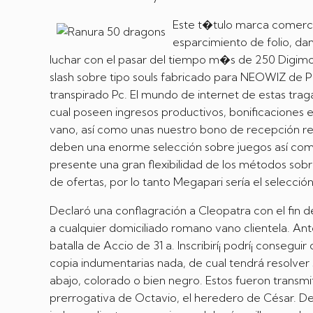
Este t�tulo marca comercia
esparcimiento de folio, dand
luchar con el pasar del tiempo m�s de 250 Digimo
slash sobre tipo souls fabricado para NEOWIZ de P
transpirado Pc. El mundo de internet de estas trag
cual poseen ingresos productivos, bonificaciones 
vano, así­ como unas nuestro bono de recepción res
deben una enorme selección sobre juegos así­ como
presente una gran flexibilidad de los métodos sobr
de ofertas, por lo tanto Megapari serí­a el selecció
Declaró una conflagración a Cleopatra con el fin d
a cualquier domiciliado romano vano clientela. Anto
batalla de Accio de 31 a. Inscribirí¡ podrí¡ conseg
copia indumentarias nada, de cual tendrá resolver 
abajo, colorado o bien negro. Estos fueron transm
prerrogativa de Octavio, el heredero de César. De 