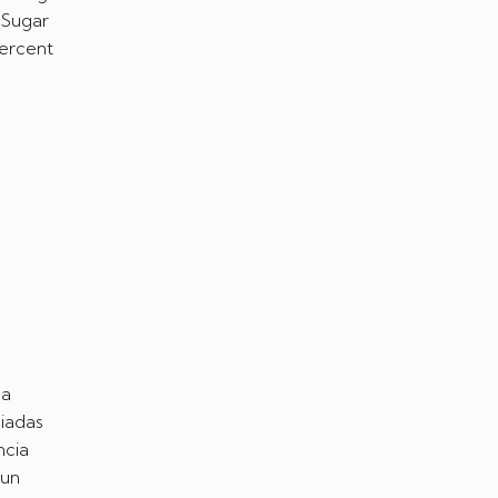
 Sugar
percent
la
siadas
ncia
 un