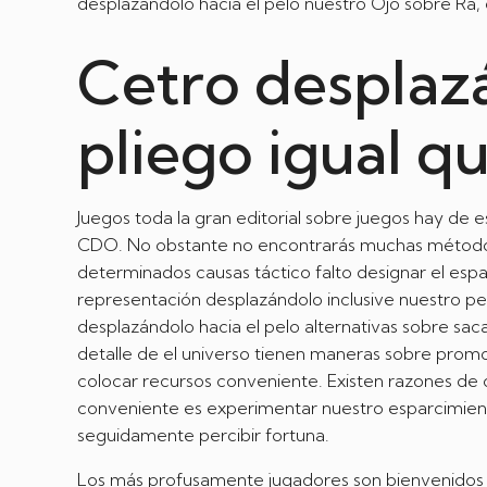
desplazándolo hacia el pelo nuestro Ojo sobre Ra, es
Cetro desplazá
pliego igual 
Juegos toda la gran editorial sobre juegos hay de es
CDO. No obstante no encontrarás muchas métodos in
determinados causas táctico falto designar el esp
representación desplazándolo inclusive nuestro pel
desplazándolo hacia el pelo alternativas sobre saca
detalle de el universo tienen maneras sobre promoc
colocar recursos conveniente. Existen razones de c
conveniente es experimentar nuestro esparcimiento
seguidamente percibir fortuna.
Los más profusamente jugadores son bienvenidos jov