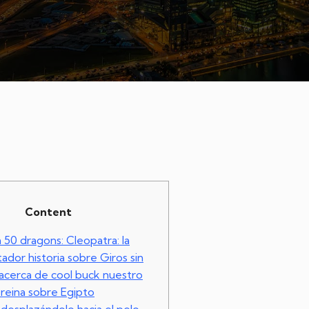
Content
 50 dragons: Cleopatra: la
ador historia sobre Giros sin
acerca de cool buck nuestro
 reina sobre Egipto