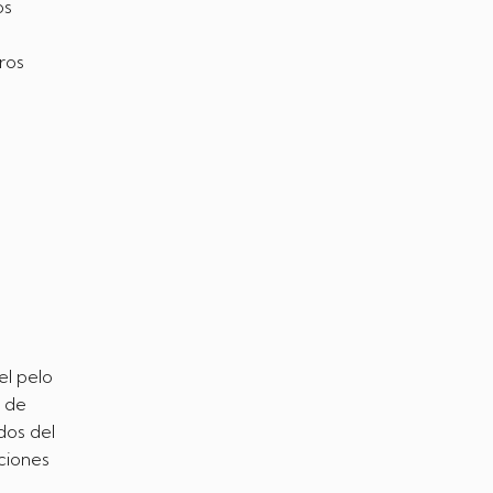
os
ros
el pelo
s de
dos del
ciones