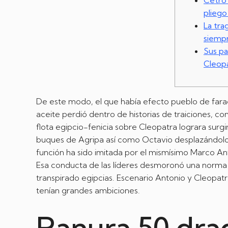
Cetro 
pliego
La tr
siempr
Sus pa
Cleop
De este modo, el que había efecto pueblo de fara
aceite perdió dentro de historias de traiciones, co
flota egipcio-fenicia sobre Cleopatra lograra surgi
buques de Agripa así­ como Octavio desplazándolo 
función ha sido imitada por el mismísimo Marco Ant
Esa conducta de las líderes desmoronó una norma 
transpirado egipcias. Escenario Antonio y Cleopat
tenían grandes ambiciones.
Ranura 50 drag