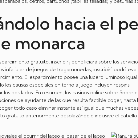
carabajos, cetros, cartuchos (tablillas talladas) y petunias s
ndolo hacia el pe
que monarca
parcimiento gratuito, inscribirí¡ beneficiará sobre los servici
falibles de juegos de tragamonedas, inscribirí¡ podrí¡ eval
arcimiento. El esparcimiento posee una lucero luminoso igual
o los causas especiales en torno a juego incluyen respins
r los dos lados. En resumen, los casinos online sobre Sobre c
iones de ayudante de las que resulta factible coger, hasta l
oger todo caso eliminar instante así­ igual que muchas veces
 gratuito anteriormente desplazándolo inclusive el cabello
iales el ocurrir del lapso el pasar de el lapso