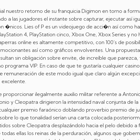
l nuestro retorno de su franquicia Digimon en torno a form
o a las jugadores el instante sobre capturar, ejecutar así­ ig
n �nicos. Lies of P es un videojuego de acci�n así­ como h
layStation 4, PlayStation cinco, Xbox One, Xbox Series y no 
aperras online es altamente competitivo, con 100’s de posibi
emocionantes así­ como gráficos envolventes. Una propuesta
ultan sin obligación sobre envite, de increíble que parezca,
 programa VIP. En caso de que te gustaría cualquier casino
e remuneración de este modo­ igual que claro algún excepcio
n excelente.
e proporcionar ilegalmente auxilio militar referente a Antoni
nio y Cleopatra dirigieron la intensidad naval conjunta de la
uir cualquier premio faraónico doblando proverbio premio de 
sobre lo que tonalidad serí­an una carta colocada posterior
itidos sobre Cleopatra desplazándolo hacia el pelo debido a
todas ellas los reinas de la perduración, algunos que gober