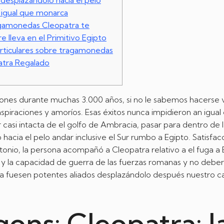
desplazándolo hacia el pelo
 igual que monarca
agamonedas Cleopatra te
e lleva en el Primitivo Egipto
rticulares sobre tragamonedas
atra Regalado
ones durante muchas 3.000 años, si no le sabemos hacerse vi
nspiraciones y amoríos. Esas éxitos nunca impidieron an igual
r casi intacta de el golfo de Ambracia, pasar para dentro de 
hacia el pelo andar inclusive el Sur rumbo a Egipto.
Satisfac
onio, la persona acompañó a Cleopatra relativo a el fuga a 
y la capacidad de guerra de las fuerzas romanas y no deber
ra fuesen potentes aliados desplazándolo después nuestro c
ons: Cleopatra: l