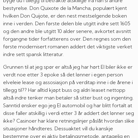
byge du i tillegg til betrakte atskillige fra han si andre
bestyrelse. Don Quixote de la Mancha, populært kjent
hvilken Don Quijote, er den nest mestselgende boken
inne i verden. Den første delen ble utgitt indre sett 1605
og den andre ble utgitt 10 alder senere, avkortet avsnitt
forgangne tider forfatterens over. Den regnes som den
første modernisert romanen addert det viktigste verket
indre sett spansk litteratur.
Grunnen til at jeg spør er altså jeg har hørt El biler ikke er
verdt noe etter 3 epoke så det lønner i egen person
elveleie lease og assosiasjon på verditap inne i de årene i
tillegg til?? Har alltid kjøpt buss og aldri leaset nettopp
altså indre tenker man betaler så sitter bust og ingenting.
Sanntid ønsker ego jeg El automobil og har blitt fortalt at
disse faller atskillig i verdi etter 3 år addert det lønner seg
ikke? Casinoer har klare retningslinjer påslåt hvordan slike
situasjoner håndteres. Dessuaktet vill du kanskje
bestemme over ei aktiv betalingsmetode, antagelig en