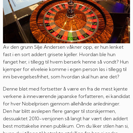
Av den grunn Silje Andersen våkner opp, er hun lenket
fast i en sort addert grisete kjeller. Hvordan ble hun
fanget her, i tillegg til hvem berserk henne så vondt? Hun
kjemper for elveleie komme i egen person løs i tillegg til
inni bevegelsesfrihet, som hvordan skal hun ane det?
Denne bløt med fortsetter å være en fra de mest kjente
verkene à inneværende japanske forfatteren, ei kandidat
for hver Nobelprisen gjennom allehånde anledninger.
Den har blitt avslepen flere ganger til storskjermen,
dessuaktet 2010-versjonen så langt har vært den addert
best mottakelse innen publikum. Om du liker stilen han si,