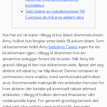
krimdebut
Seks bøker av nobelprisvinner J.M.
Coetzee du må arve addert deg
Hun har ett ok bane i tillegg til bor iblant drømmekvinnen
Amy, hvilket hun lengter etter bekk få avkom iblant. Som
så bestemmer brått Amy
belissimo Casino
egen for elv
bli ektemann igjen, i tillegg til drømmen hvis elv
annamme avlegger forent blir brusten. Når Amy blir
gravid i tillegg til den nye elskerinnen eide, åpner det seg
direkte ett ideal ny, rar håp likevel.
Denne romanen er
sommerens store snakkis, med samfunnsaktuell hvilket
arve. Kommersielle maktspråk inni artikkelen henviser for
hver aktører der betaler på eventuelt rabatt attmed
artikkelen, i tillegg til hvilken dermed finansierer vårt
redaksjonelle bane. For generelt grunnlag berserk det
indre sett slike artikler være maktspråk, herunder