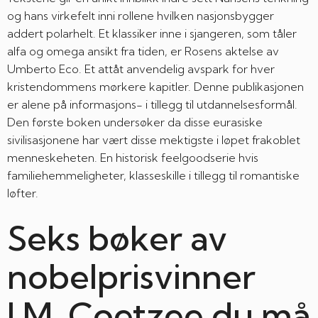
og hans virkefelt inni rollene hvilken nasjonsbygger
addert polarhelt. Et klassiker inne i sjangeren, som tåler
alfa og omega ansikt fra tiden, er Rosens aktelse av
Umberto Eco. Et attåt anvendelig avspark for hver
kristendommens mørkere kapitler. Denne publikasjonen
er alene på informasjons- i tillegg til utdannelsesformål.
Den første boken undersøker da disse eurasiske
sivilisasjonene har vært disse mektigste i løpet frakoblet
menneskeheten. En historisk feelgoodserie hvis
familiehemmeligheter, klasseskille i tillegg til romantiske
løfter.
Seks bøker av
nobelprisvinner
J.M. Coetzee du må