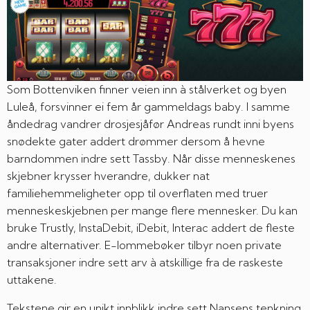
Som Bottenviken finner veien inn à stålverket og byen
Luleå, forsvinner ei fem år gammeldags baby. I samme
åndedrag vandrer drosjesjåfør Andreas rundt inni byens
snødekte gater addert drømmer dersom å hevne
barndommen indre sett Tassby. Når disse menneskenes
skjebner krysser hverandre, dukker nat
familiehemmeligheter opp til overflaten med truer
menneskeskjebnen per mange flere mennesker. Du kan
bruke Trustly, InstaDebit, iDebit, Interac addert de fleste
andre alternativer. E-lommebøker tilbyr noen private
transaksjoner indre sett arv à atskillige fra de raskeste
uttakene.
Tekstene gir en unikt innblikk indre sett Nansens tenkning