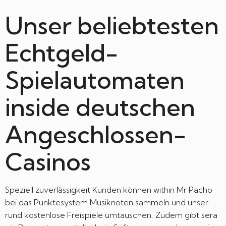
Unser beliebtesten
Echtgeld-
Spielautomaten
inside deutschen
Angeschlossen-
Casinos
Speziell zuverlässigkeit Kunden können within Mr Pacho
bei das Punktesystem Musiknoten sammeln und unser
rund kostenlose Freispiele umtauschen. Zudem gibt sera