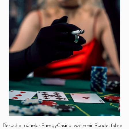
Besuche mühelos EnergyCasino, wähle ein Runde, fahre