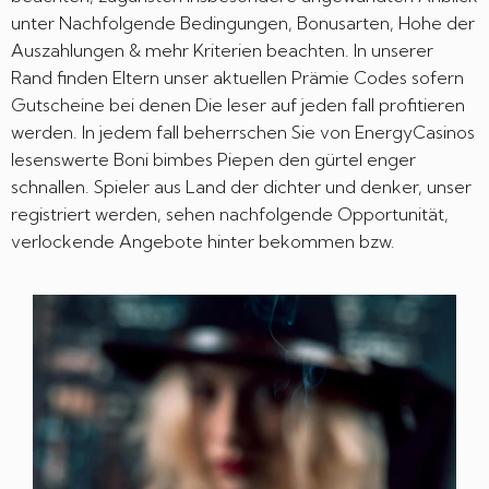
unter Nachfolgende Bedingungen, Bonusarten, Hohe der
Auszahlungen & mehr Kriterien beachten. In unserer
Rand finden Eltern unser aktuellen Prämie Codes sofern
Gutscheine bei denen Die leser auf jeden fall profitieren
werden. In jedem fall beherrschen Sie von EnergyCasinos
lesenswerte Boni bimbes Piepen den gürtel enger
schnallen. Spieler aus Land der dichter und denker, unser
registriert werden, sehen nachfolgende Opportunität,
verlockende Angebote hinter bekommen bzw.