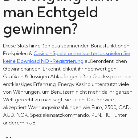
man Echtgeld
gewinnen?
Diese Slots hinreißen qua spannenden Bonusfunktionen,
Freispielen &
Casino -Spiele online kostenlos spielen Sie
keine Download NO -Registrierung
außerordentlichen
Gewinnchancen. Erkenntlichkeit ihr hochwertigen
Grafiken & flüssigen Abläufe genießen Glücksspieler das
erstklassiges Erfahrung. Energy Kasino unterstützt viele
von Währungen, um Benutzern nicht mehr da ihr ganzen
Welt gerecht zu man sagt, sie seien. Das Service
akzeptiert Währungseinzahlungen wie Euro, 2500, CAD,
AUD, NOK, Spezialeinsatzkommando, PLN, HUF unter
anderem RUB.