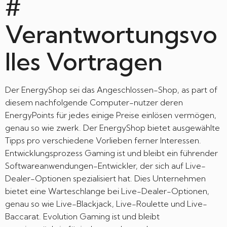
#
Verantwortungsvo
lles Vortragen
Der EnergyShop sei das Angeschlossen-Shop, as part of
diesem nachfolgende Computer-nutzer deren
EnergyPoints für jedes einige Preise einlösen vermögen,
genau so wie zwerk. Der EnergyShop bietet ausgewählte
Tipps pro verschiedene Vorlieben ferner Interessen.
Entwicklungsprozess Gaming ist und bleibt ein führender
Softwareanwendungen-Entwickler, der sich auf Live-
Dealer-Optionen spezialisiert hat. Dies Unternehmen
bietet eine Warteschlange bei Live-Dealer-Optionen,
genau so wie Live-Blackjack, Live-Roulette und Live-
Baccarat. Evolution Gaming ist und bleibt