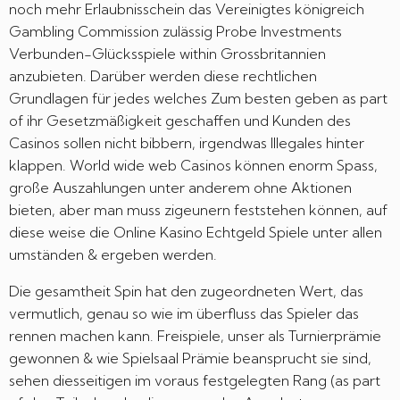
noch mehr Erlaubnisschein das Vereinigtes königreich
Gambling Commission zulässig Probe Investments
Verbunden-Glücksspiele within Grossbritannien
anzubieten. Darüber werden diese rechtlichen
Grundlagen für jedes welches Zum besten geben as part
of ihr Gesetzmäßigkeit geschaffen und Kunden des
Casinos sollen nicht bibbern, irgendwas Illegales hinter
klappen. World wide web Casinos können enorm Spass,
große Auszahlungen unter anderem ohne Aktionen
bieten, aber man muss zigeunern feststehen können, auf
diese weise die Online Kasino Echtgeld Spiele unter allen
umständen & ergeben werden.
Die gesamtheit Spin hat den zugeordneten Wert, das
vermutlich, genau so wie im überfluss das Spieler das
rennen machen kann. Freispiele, unser als Turnierprämie
gewonnen & wie Spielsaal Prämie beansprucht sie sind,
sehen diesseitigen im voraus festgelegten Rang (as part