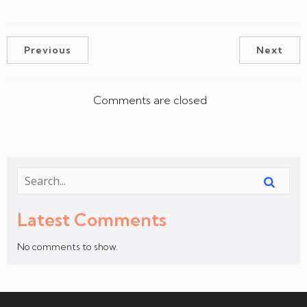
Previous
Next
Comments are closed
Latest Comments
No comments to show.