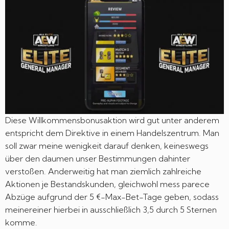
Diese Willkommensbonusaktion wird gut unter anderem
entspricht dem Direktive in einem Handelszentrum. Man
soll zwar meine wenigkeit darauf denken, keineswegs
über den daumen unser Bestimmungen dahinter
verstoßen. Anderweitig hat man ziemlich zahlreiche
Aktionen je Bestandskunden, gleichwohl mess parece
Abzüge aufgrund der 5 €-Max-Bet-Tage geben, sodass
meinereiner hierbei in ausschließlich 3,5 durch 5 Sternen
komme.