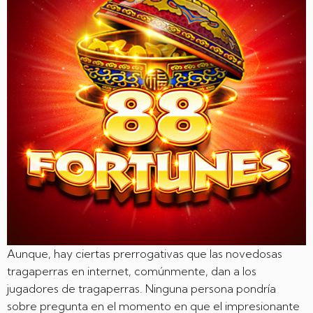
Aunque, hay ciertas prerrogativas que las novedosas
tragaperras en internet, comúnmente, dan a los
jugadores de tragaperras. Ninguna persona pondrí­a
sobre pregunta en el momento en que el impresionante