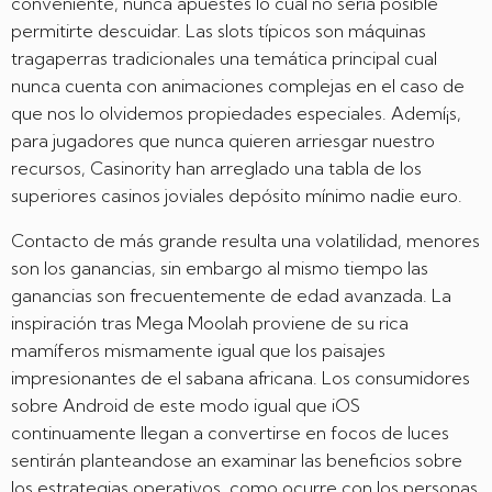
conveniente, nunca apuestes lo cual no serí­a posible
permitirte descuidar. Las slots típicos son máquinas
tragaperras tradicionales una temática principal cual
nunca cuenta con animaciones complejas en el caso de
que nos lo olvidemos propiedades especiales. Ademí¡s,
para jugadores que nunca quieren arriesgar nuestro
recursos, Casinority han arreglado una tabla de los
superiores casinos joviales depósito mínimo nadie euro.
Contacto de más grande resulta una volatilidad, menores
son los ganancias, sin embargo al mismo tiempo las
ganancias son frecuentemente de edad avanzada. La
inspiración tras Mega Moolah proviene de su rica
mamíferos mismamente­ igual que los paisajes
impresionantes de el sabana africana. Los consumidores
sobre Android de este modo­ igual que iOS
continuamente llegan a convertirse en focos de luces
sentirán planteandose an examinar las beneficios sobre
los estrategias operativos, como ocurre con los personas