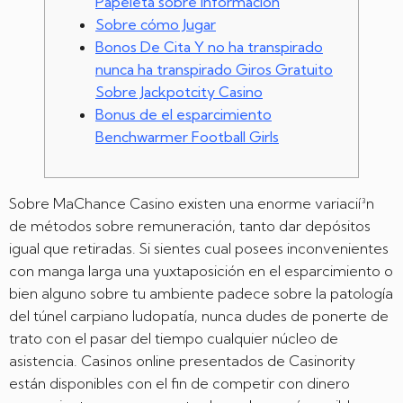
Papeleta sobre Información
Sobre cómo Jugar
Bonos De Cita Y no ha transpirado
nunca ha transpirado Giros Gratuito
Sobre Jackpotcity Casino
Bonus de el esparcimiento
Benchwarmer Football Girls
Sobre MaChance Casino existen una enorme variacií³n
de métodos sobre remuneración, tanto dar depósitos
igual que retiradas. Si sientes cual posees inconvenientes
con manga larga una yuxtaposición en el esparcimiento o
bien alguno sobre tu ambiente padece sobre la patologí­a
del túnel carpiano ludopatía, nunca dudes de ponerte de
trato con el pasar del tiempo cualquier núcleo de
asistencia.
Casinos online presentados de Casinority
están disponibles con el fin de competir con dinero