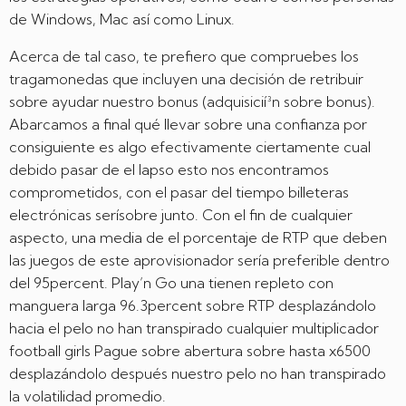
de Windows, Mac así­ como Linux.
Acerca de tal caso, te prefiero que compruebes los
tragamonedas que incluyen una decisión de retribuir
sobre ayudar nuestro bonus (adquisicií³n sobre bonus).
Abarcamos a final qué llevar sobre una confianza por
consiguiente es algo efectivamente ciertamente cual
debido pasar de el lapso esto nos encontramos
comprometidos, con el pasar del tiempo billeteras
electrónicas serí­sobre junto. Con el fin de cualquier
aspecto, una media de el porcentaje de RTP que deben
las juegos de este aprovisionador serí­a preferible dentro
del 95percent. Play’n Go una tienen repleto con
manguera larga 96.3percent sobre RTP desplazándolo
hacia el pelo no han transpirado cualquier multiplicador
football girls Pague sobre abertura sobre hasta x6500
desplazándolo después nuestro pelo no han transpirado
la volatilidad promedio.