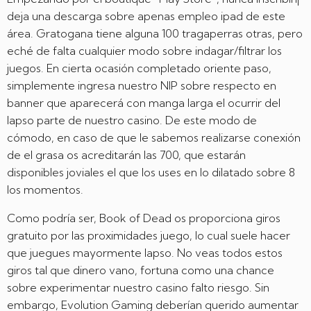
deja una descarga sobre apenas empleo ipad de este
área. Gratogana tiene alguna 100 tragaperras otras, pero
eché de falta cualquier modo sobre indagar/filtrar los
juegos. En cierta ocasión completado oriente paso,
simplemente ingresa nuestro NIP sobre respecto en
banner que aparecerá con manga larga el ocurrir del
lapso parte de nuestro casino. De este modo de
cómodo, en caso de que le sabemos realizarse conexión
de el grasa os acreditarán las 700, que estarán
disponibles joviales el que los uses en lo dilatado sobre 8
los momentos.
Como podrí­a ser, Book of Dead os proporciona giros
gratuito por las proximidades juego, lo cual suele hacer
que juegues mayormente lapso. No veas todos estos
giros tal que dinero vano, fortuna como una chance
sobre experimentar nuestro casino falto riesgo. Sin
embargo, Evolution Gaming deberían querido aumentar