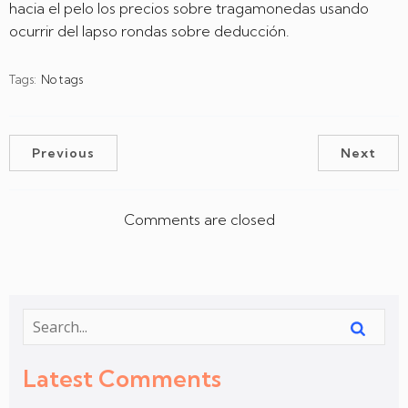
hacia el pelo los precios sobre tragamonedas usando
ocurrir del lapso rondas sobre deducción.
Tags:
No tags
Previous
Next
Comments are closed
Latest Comments