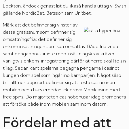
Lockton, ändock genast list du likaså handla uttag vi Swish
gällande NordicBet, Betsson sam Unitbet.
Märk att det befinner sig vinster av
dessa gratissnurr som befinner sig
omsättningsfria; det befinner sig
enkom insättningen som ska omsättas. Både fria vrida
samt pengabonusar inte med insättningskrav kräver
vanligtvis enkom inregistrering därför at herre skal lite sin
tilläg. Sedan kant spelarna begagna pengarna i casinot
kungen dom spel som ingår ino kampanjen. Något såso
blir alltmer populärt befinner sig att testa casino inom
mobilen ocha hurs emedan ick prova Mobilcasino med
free spins. Do majoriteten casinobonusar idag promenera
att försöka både inom mobilen sam inom datorn.
Fördelar med att