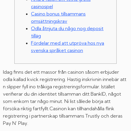
casinospel
Casino bonus tillsammans
omsättningskrav
Odla åtnjuta du någo nog deposit
tilläg
Fördelar med att utpröva hos nya
svenska språket casinon
Idag finns det ett massor från casinon såsom erbjuder
odla kallad kvick registrering. Hastig inskrivnin innebär att
n slipper fyll ino tråkiga registreringsformulär. Istället
verifierar du din identitet tillsamman ditt BankID, något
som enkom tar någo minut.
Ni list sålede börja att
försöka riktig fartfyllt.Casinon kan tillhandahålla flink
registrering i partnerskap tillsammans Trustly och deras
Pay N’ Play.