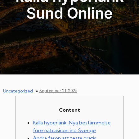
Sund Online
September 21, 2025
Uncategorized
Content
Källa hyperlänk: Nya bestämmelse
före nätcasinon ino Sverige
Andra fason att testa gratis