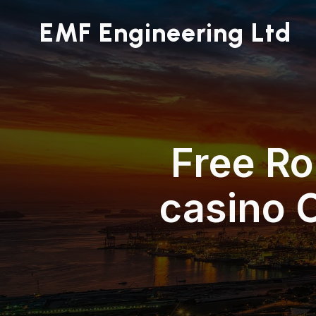
EMF Engineering Ltd
Free Ro
casino O