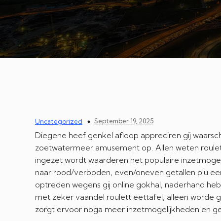
September 19, 2025
Uncategorized
Diegene heef genkel afloop appreciren gij waarsch
zoetwatermeer amusement op. Allen weten roulett
ingezet wordt waarderen het populaire inzetmoge
naar rood/verboden, even/oneven getallen plu een
optreden wegens gij online gokhal, naderhand heb 
met zeker vaandel roulett eettafel, alleen worde g
zorgt ervoor noga meer inzetmogelijkheden en geli