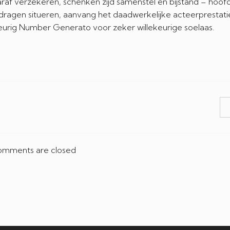
af verzekeren, schenken zijd samenstel en bijstand – hoofd
edragen situeren, aanvang het daadwerkelijke acteerprestatie
eurig Number Generato voor zeker willekeurige soelaas.
mments are closed