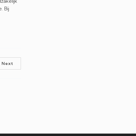
zakelijk
. Bij
Next