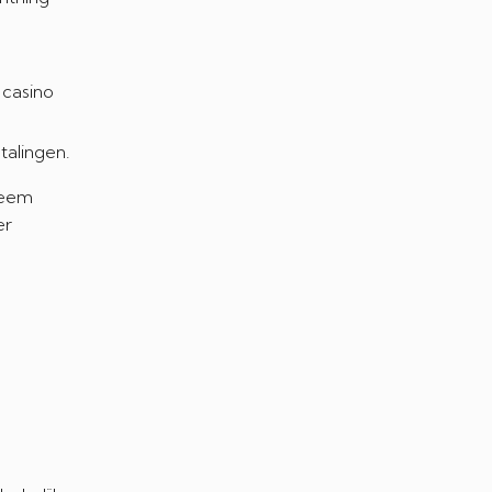
talingen.
Neem
er