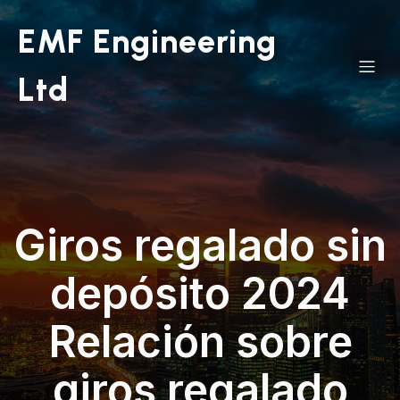
EMF Engineering
Ltd
Giros regalado sin
depósito 2024
Relación sobre
giros regalado