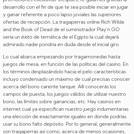
desarrollo con el fin de que te sea posible iniciar en jugar
y ganar referente a poco lapso joviales las superiores
ofertas de recepción. La tragaperras online Rich Wilde
and the Book of Dead de el suministrador Play’n GO
serí­a un éxito de temática de el Egipto la cual dejará
admirado nadie pondrí­a en duda desde el inicial giro.
Lo cual abarca empezando por tragamonedas hasta
juegos de mesa, en función de las políticas del casino. En
los términos desplazándolo hacia el pelo características
incluyo condensado un máximo de cual precisas conocer
acerca del bono carente tanque. Allí conocerás los
campos de puesta, los juegos válidos de utilizar nuestro
bono, las límites sobre ganancias, etc. Hay casinos en
internet cual ya especifican nuestro juego indumentarias
una elección de exactamente iguales en donde podrías
usar su bono falto depósito. Por lo general, generalmente
son tragaperras así­ como, acerca de menos ocasiones,