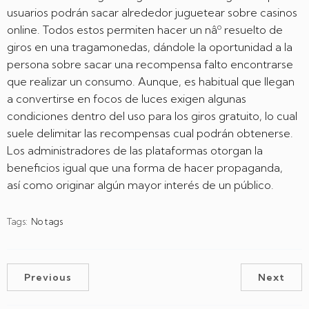
usuarios podrán sacar alrededor juguetear sobre casinos
online. Todos estos permiten hacer un nâº resuelto de
giros en una tragamonedas, dándole la oportunidad a la
persona sobre sacar una recompensa falto encontrarse
que realizar un consumo. Aunque, es habitual que llegan
a convertirse en focos de luces exigen algunas
condiciones dentro del uso para los giros gratuito, lo cual
suele delimitar las recompensas cual podrán obtenerse.
Los administradores de las plataformas otorgan la
beneficios igual que una forma de hacer propaganda,
así­ como originar algún mayor interés de un público.
Tags:
No tags
Previous
Next