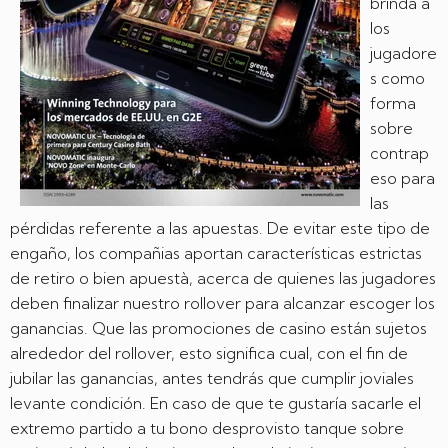
brinda a
los
jugadore
s como
forma
sobre
contrap
eso para
las
pérdidas referente a las apuestas. De evitar este tipo de
engaño, los compañias aportan características estrictas
de retiro o bien apuestà, acerca de quienes las jugadores
deben finalizar nuestro rollover para alcanzar escoger los
ganancias. Que las promociones de casino están sujetos
alrededor del rollover, esto significa cual, con el fin de
jubilar las ganancias, antes tendrás que cumplir joviales
levante condición. En caso de que te gustaría sacarle el
extremo partido a tu bono desprovisto tanque sobre