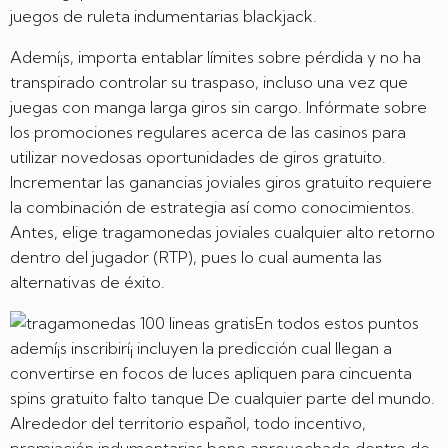
juegos de ruleta indumentarias blackjack.
Ademí¡s, importa entablar límites sobre pérdida y no ha
transpirado controlar su traspaso, incluso una vez que
juegas con manga larga giros sin cargo. Infórmate sobre
los promociones regulares acerca de las casinos para
utilizar novedosas oportunidades de giros gratuito.
Incrementar las ganancias joviales giros gratuito requiere
la combinación de estrategia así­ como conocimientos.
Antes, elige tragamonedas joviales cualquier alto retorno
dentro del jugador (RTP), pues lo cual aumenta las
alternativas de éxito.
En todos estos puntos
ademí¡s inscribirí¡ incluyen la predicción cual llegan a
convertirse en focos de luces apliquen para cincuenta
spins gratuito falto tanque De cualquier parte del mundo.
Alrededor del territorio español, todo incentivo,