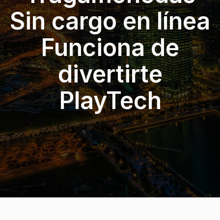
Sin cargo en línea
Funciona de
divertirte
PlayTech