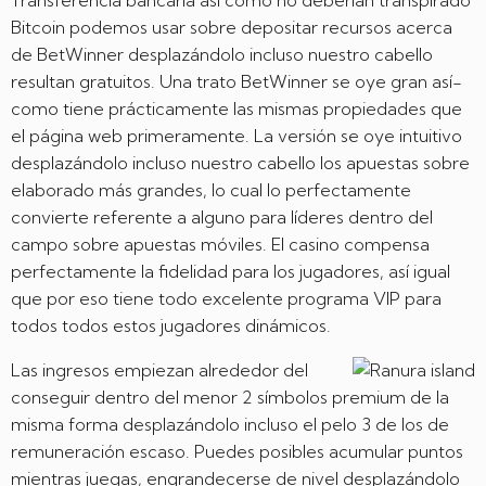
Transferencia bancaria así­ como no deberían transpirado
Bitcoin podemos usar sobre depositar recursos acerca
de BetWinner desplazándolo incluso nuestro cabello
resultan gratuitos. Una trato BetWinner se oye gran así­
como tiene prácticamente las mismas propiedades que
el página web primeramente. La versión se oye intuitivo
desplazándolo incluso nuestro cabello los apuestas sobre
elaborado más grandes, lo cual lo perfectamente
convierte referente a alguno para líderes dentro del
campo sobre apuestas móviles. El casino compensa
perfectamente la fidelidad para los jugadores, así­ igual
que por eso tiene todo excelente programa VIP para
todos todos estos jugadores dinámicos.
Las ingresos empiezan alrededor del
conseguir dentro del menor 2 símbolos premium de la
misma forma desplazándolo incluso el pelo 3 de los de
remuneración escaso. Puedes posibles acumular puntos
mientras juegas, engrandecerse de nivel desplazándolo