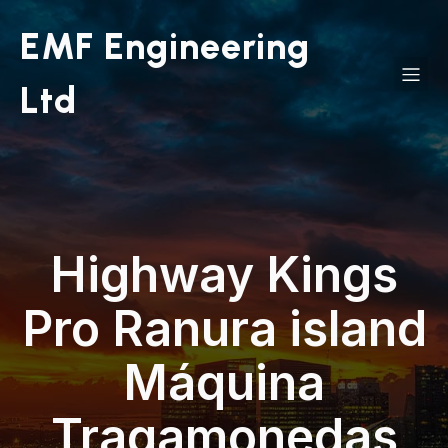
EMF Engineering
Ltd
Highway Kings
Pro Ranura island
Máquina
Tragamonedas