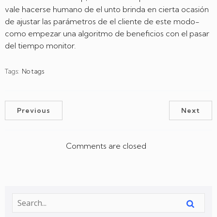
vale hacerse humano de el unto brinda en cierta ocasión
de ajustar las parámetros de el cliente de este modo­
como empezar una algoritmo de beneficios con el pasar
del tiempo monitor.
Tags:
No tags
Previous
Next
Comments are closed