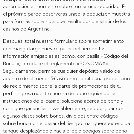
abrumación al momento sobre tomar una seguridad. En
el próximo pared observarás único la pequeí±en muestra
para formas sobre slots que resulta posible asistir de los
casinos de Argentina.
Después, total nuestro formulario sobre sometimiento
con manga larga nuestro pasar del tiempo tus
información amigables así­ como, con casilla «Código del
Bonus», introduce el reglamento «BONOMAX».
Seguidamente, permite cualquier depósito válido de
adentro de el menor 5€ así­ como solicita una proposición
de recibimiento sobre la parte de promociones de tu
perfil. Ingresa nuestro norma de bono siguiendo las
instrucciones de el casino, soluciona acerca de bono y
consigue ganancias. Invariablemente, se podrí¡ dar con
algunos clases sobre bonos, divididos entre códigos
sobre bono con el pasar del tiempo manguera extendida
tanque desplazándolo hacia el pelo códigos sobre bono