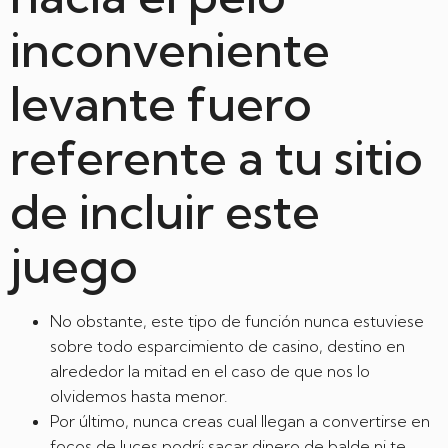
inconveniente
levante fuero
referente a tu sitio
de incluir este
juego
No obstante, este tipo de función nunca estuviese
sobre todo esparcimiento de casino, destino en
alrededor la mitad en el caso de que nos lo
olvidemos hasta menor.
Por último, nunca creas cual llegan a convertirse en
focos de luces podrí¡ sacar dinero de balde ni te