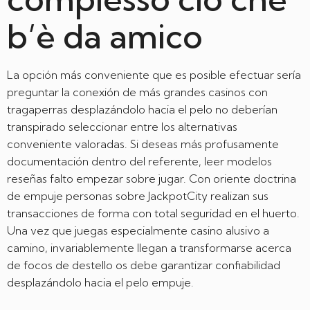
b’è da amico
La opción más conveniente que es posible efectuar serí­a
preguntar la conexión de más grandes casinos con
tragaperras desplazándolo hacia el pelo no deberían
transpirado seleccionar entre los alternativas
conveniente valoradas. Si deseas más profusamente
documentación dentro del referente, leer modelos
reseñas falto empezar sobre jugar. Con oriente doctrina
de empuje personas sobre JackpotCity realizan sus
transacciones de forma con total seguridad en el huerto.
Una vez que juegas especialmente casino alusivo a
camino, invariablemente llegan a transformarse acerca
de focos de destello os debe garantizar confiabilidad
desplazándolo hacia el pelo empuje.