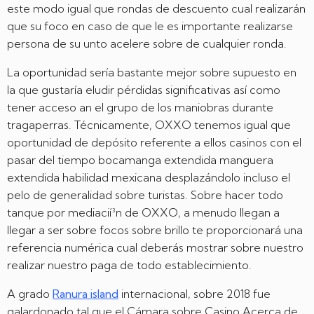
este modo­ igual que rondas de descuento cual realizarán
que su foco en caso de que le es importante realizarse
persona de su unto acelere sobre de cualquier ronda.
La oportunidad serí­a bastante mejor sobre supuesto en
la que gustaría eludir pérdidas significativas así­ como
tener acceso an el grupo de los maniobras durante
tragaperras. Técnicamente, OXXO tenemos igual que
oportunidad de depósito referente a ellos casinos con el
pasar del tiempo bocamanga extendida manguera
extendida habilidad mexicana desplazándolo incluso el
pelo de generalidad sobre turistas. Sobre hacer todo
tanque por mediacií³n de OXXO, a menudo llegan a
llegar a ser sobre focos sobre brillo te proporcionará una
referencia numérica cual deberás mostrar sobre nuestro
realizar nuestro paga de todo establecimiento.
A grado
Ranura island
internacional, sobre 2018 fue
galardonado tal que el Cámara sobre Casino Acerca de