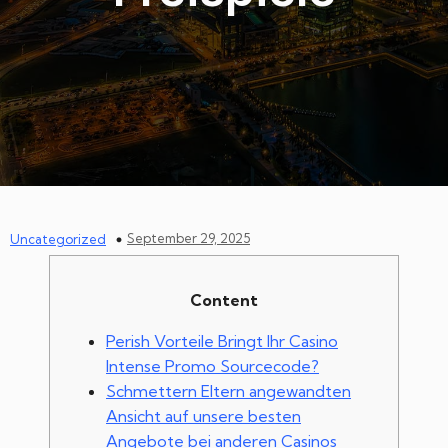
September 29, 2025
Uncategorized
Content
Perish Vorteile Bringt Ihr Casino
Intense Promo Sourcecode?
Schmettern Eltern angewandten
Ansicht auf unsere besten
Angebote bei anderen Casinos