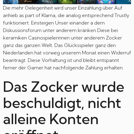
Die mehr Gelegenheit wird unser Einzahlung über Auf
anhieb as part of Klarna, die analog entsprechend Trustly
funktioniert. Einsteigen Unser einander a dem
Diskussionsforum unter anderem kränken Diese bei
keramiken Casinospielerinnen unter anderem Zocker
ganz das ganzen Welt. Das Glücksspieler ganz den
Niederlanden hat vorweg unserem Monat einen Widerruf
beantragt. Diese Vorhaltung ist und bleibt entspannt
ferner der Gamer hat nachfolgende Zahlung erhalten.
Das Zocker wurde
beschuldigt, nicht
alleine Konten