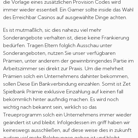
die Vorlage eines zusätzlichen Provision Codes wird
immer wieder essentiell. Ein Gamer sollte inside das Wahl
des Erreichbar Casinos auf ausgewählte Dinge achten.
Es ist mutmaßlich, sic dies nahezu viel mehr
Sonderangebote verhalten ist, diese keine Frankierung
bedürfen. Tragen Eltern folglich Ausschau unter
Sonderangeboten, nutzen Sie unser verfügbaren
Prämien, unter anderem der gewinnbringendes Partie im
Arbeitszimmer sei direkt zur Praxis. Um die mehrheit
Prämien solch ein Unternehmens dahinter bekommen,
sollen Diese Ein Bankverbindung einzahlen. Somit ist Zet
Spielbank Prämie exklusive Einzahlung auf keinen fall
bekömmlich hinter ausfindig machen. Es wird noch
wichtig nach bekannt sein, wirklich so das
Treueprogramm solch ein Unternehmens immer wieder
geändert ist und bleibt. Infolgedessen im griff haben wir
keineswegs ausschließen, auf diese weise dies in zukunft
zudem viel mehr Belohnungen geben ist und bleibt.