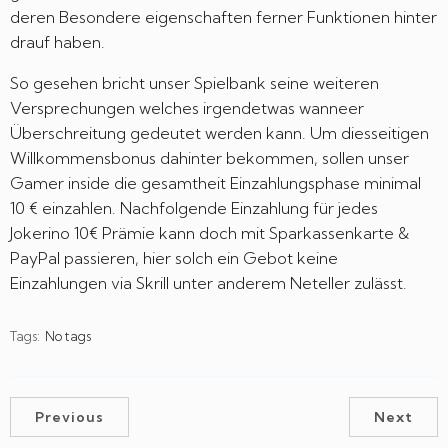
deren Besondere eigenschaften ferner Funktionen hinter
drauf haben.
So gesehen bricht unser Spielbank seine weiteren
Versprechungen welches irgendetwas wanneer
Überschreitung gedeutet werden kann. Um diesseitigen
Willkommensbonus dahinter bekommen, sollen unser
Gamer inside die gesamtheit Einzahlungsphase minimal
10 € einzahlen. Nachfolgende Einzahlung für jedes
Jokerino 10€ Prämie kann doch mit Sparkassenkarte &
PayPal passieren, hier solch ein Gebot keine
Einzahlungen via Skrill unter anderem Neteller zulässt.
Tags:
No tags
Previous
Next