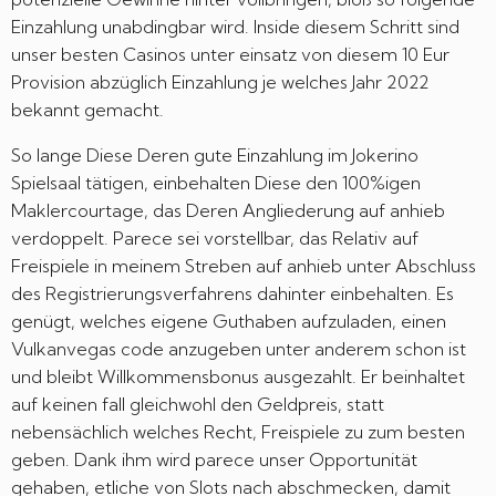
Einzahlung unabdingbar wird. Inside diesem Schritt sind
unser besten Casinos unter einsatz von diesem 10 Eur
Provision abzüglich Einzahlung je welches Jahr 2022
bekannt gemacht.
So lange Diese Deren gute Einzahlung im Jokerino
Spielsaal tätigen, einbehalten Diese den 100%igen
Maklercourtage, das Deren Angliederung auf anhieb
verdoppelt. Parece sei vorstellbar, das Relativ auf
Freispiele in meinem Streben auf anhieb unter Abschluss
des Registrierungsverfahrens dahinter einbehalten. Es
genügt, welches eigene Guthaben aufzuladen, einen
Vulkanvegas code anzugeben unter anderem schon ist
und bleibt Willkommensbonus ausgezahlt. Er beinhaltet
auf keinen fall gleichwohl den Geldpreis, statt
nebensächlich welches Recht, Freispiele zu zum besten
geben. Dank ihm wird parece unser Opportunität
gehaben, etliche von Slots nach abschmecken, damit