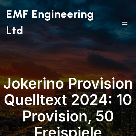
EMF Engineering
Ltd
Jokerino Provision
Quelltext 2024: 10
Provision, 50
Freispiele