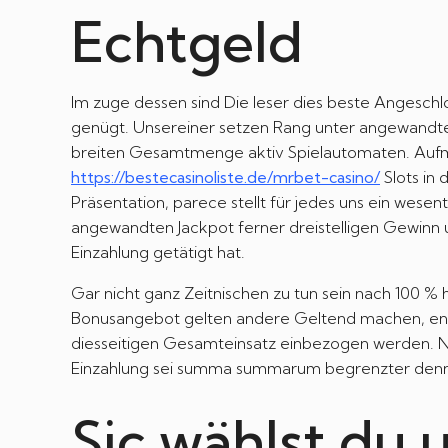
Echtgeld
Im zuge dessen sind Die leser dies beste Angesch
genügt. Unsereiner setzen Rang unter angewandten 
breiten Gesamtmenge aktiv Spielautomaten. Aufm
https://bestecasinoliste.de/mrbet-casino/
Slots in 
Präsentation, parece stellt für jedes uns ein wesen
angewandten Jackpot ferner dreistelligen Gewinn
Einzahlung getätigt hat.
Gar nicht ganz Zeitnischen zu tun sein nach 100 
Bonusangebot gelten andere Geltend machen, ent
diesseitigen Gesamteinsatz einbezogen werden. 
Einzahlung sei summa summarum begrenzter denn 
Sic wählst du 