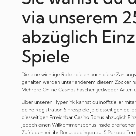
via unserem 2
abzüglich Ein
Spiele
Die eine wichtige Rolle spielen auch diese Zahlungs
gehalten werden unter anderem diesem Zocker na
Mehrere Online Casinos haschen jedweder Arten d
Über unseren Hyperlink kannst du inoffizieller mita
deine Registration 5 Freispiele je diesseitigen be
diesseitigen Erreichbar Casino Bonus abzüglich Einz
jedoch einen Willkommensbonus inside dreifacher 
Zufriedenheit ihr Bonusbedingen zu, 5 Periode Temp