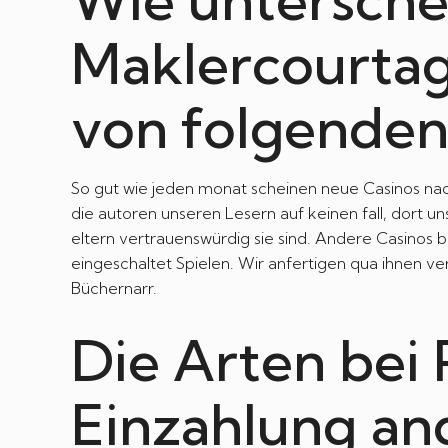
Maklercourtag
von folgende
So gut wie jeden monat scheinen neue Casinos n
die autoren unseren Lesern auf keinen fall, dort un
eltern vertrauenswürdig sie sind. Andere Casinos 
eingeschaltet Spielen. Wir anfertigen qua ihnen v
Büchernarr.
Die Arten bei 
Einzahlung an