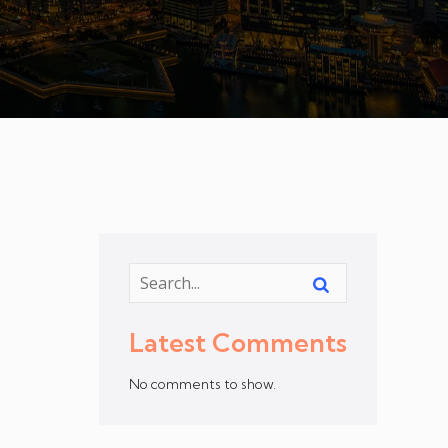
Latest Comments
No comments to show.