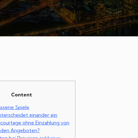
Content
ssene Spiele
terscheidet einander ein
rcourtage ohne Einzahlung von
nden Angeboten?