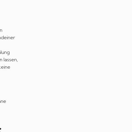
en
ndeiner
hlung
n lassen,
keine
hne
s