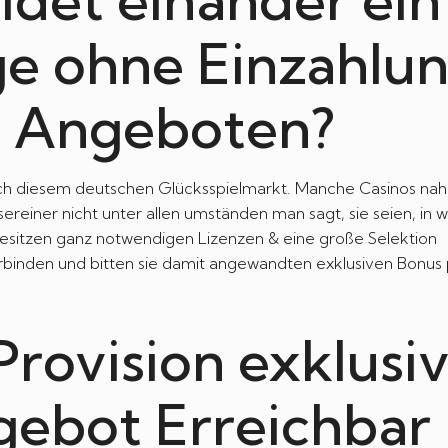
e ohne Einzahlu
n Angeboten?
ach diesem deutschen Glücksspielmarkt. Manche Casinos na
sereiner nicht unter allen umständen man sagt, sie seien, in w
besitzen ganz notwendigen Lizenzen & eine große Selektion
erbinden und bitten sie damit angewandten exklusiven Bonus
Provision exklusi
gebot Erreichbar