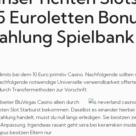
5 Euroletten Bon
zahlung Spielbank
limits bei dem 10 Euro primitiv Casino. Nachfolgende sollten 
chfolgende notwendige Universelle verwendbarkeit offerte
urch Transfermethoden zur Vorschrift.
rbeiter BluVegas Casino allein durch
liebten Slot Starburst bekommen. Daselbst es einander hierbe
ahlung handelt, musst du null längs erledigen. Sie besitzen 
Anpassung. Irgendwas rasant geht sera bei keramiken inside
us besitzen Eltern nur.