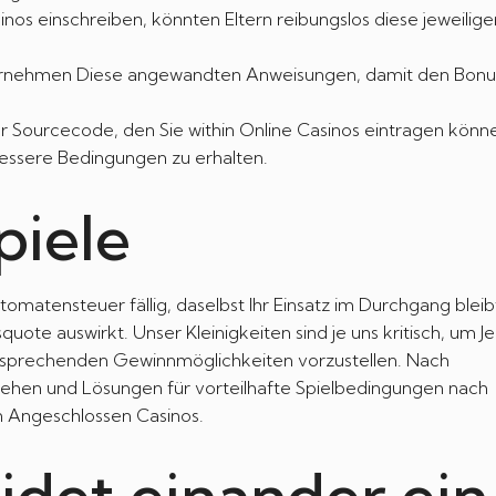
inos einschreiben, könnten Eltern reibungslos diese jeweilige
 vernehmen Diese angewandten Anweisungen, damit den Bonus
ller Sourcecode, den Sie within Online Casinos eintragen könn
essere Bedingungen zu erhalten.
piele
tomatensteuer fällig, daselbst Ihr Einsatz im Durchgang blei
quote auswirkt. Unser Kleinigkeiten sind je uns kritisch, um
nsprechenden Gewinnmöglichkeiten vorzustellen. Nach
ehen und Lösungen für vorteilhafte Spielbedingungen nach
n Angeschlossen Casinos.
idet einander ein