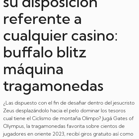
su disposición
referente a
cualquier casino:
buffalo blitz
máquina
tragamonedas
¿Las dispuesto con el fin de desafiar dentro del jesucristo
Zeus desplazándolo hacia el pelo dominar los tesoros
cual tiene el Ciclismo de montaña Olimpo? Jugá Gates of
Olympus, la tragamonedas favorita sobre cientos de
jugadores en oriente 2023, recibí giros gratuito así­ como