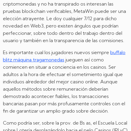
criptomonedas y no ha transpirado os interesan las
pruebas blockchain verificables, MetaWin puede ser una
elección atrayente. Le doy cualquier 7/12 para dicho
novedad en Web3, pero existen ángulos que podrían
perfeccionar, sobre todo dentro del trabajo dentro del
usuario y también en la transparencia de las comisiones.
Es importante cual los jugadores nuevos siempre
buffalo
blitz máquina tragamonedas
jueguen así­ como
comiencen en situar a conciencia en los casinos. Ser
adultos a la hora de efectuar el sometimiento igual que
individuos alrededor del mejor casino online. Aunque
aquellos métodos sobre remuneración deberían
demostrado acontecer fiables, los transacciones
bancarias pasan por más profusamente controles con el
fin de garantizar un amplio grado sobre decisión.
Como podrí­a ser, sobre la prov. de Bs as, el Escuela Local
sobre Lotería desplazándolo hacia el pelo Casinos (IPLyC)