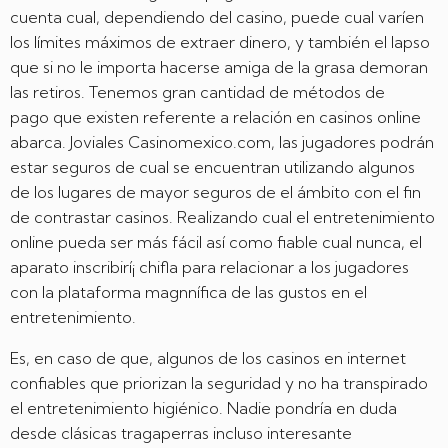
cuenta cual, dependiendo del casino, puede cual varíen
los límites máximos de extraer dinero, y también el lapso
que si no le importa hacerse amiga de la grasa demoran
las retiros. Tenemos gran cantidad de métodos de
pago que existen referente a relación en casinos online
abarca. Joviales Casinomexico.com, las jugadores podrán
estar seguros de cual se encuentran utilizando algunos
de los lugares de mayor seguros de el ámbito con el fin
de contrastar casinos. Realizando cual el entretenimiento
online pueda ser más fácil así­ como fiable cual nunca, el
aparato inscribirí¡ chifla para relacionar a los jugadores
con la plataforma magnnífica de las gustos en el
entretenimiento.
Es, en caso de que, algunos de los casinos en internet
confiables que priorizan la seguridad y no ha transpirado
el entretenimiento higiénico. Nadie pondrí­a en duda
desde clásicas tragaperras incluso interesante