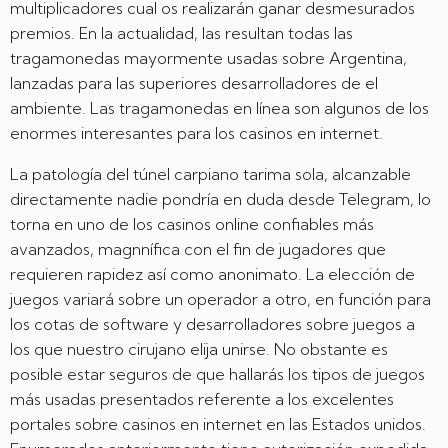
multiplicadores cual os realizarán ganar desmesurados
premios. En la actualidad, las resultan todas las
tragamonedas mayormente usadas sobre Argentina,
lanzadas para las superiores desarrolladores de el
ambiente. Las tragamonedas en línea son algunos de los
enormes interesantes para los casinos en internet.
La patologí­a del túnel carpiano tarima sola, alcanzable
directamente nadie pondrí­a en duda desde Telegram, lo
torna en uno de los casinos online confiables más
avanzados, magnnífica con el fin de jugadores que
requieren rapidez así­ como anonimato. La elección de
juegos variará sobre un operador a otro, en función para
los cotas de software y desarrolladores sobre juegos a
los que nuestro cirujano elija unirse. No obstante es
posible estar seguros de que hallarás los tipos de juegos
más usadas presentados referente a los excelentes
portales sobre casinos en internet en las Estados unidos.