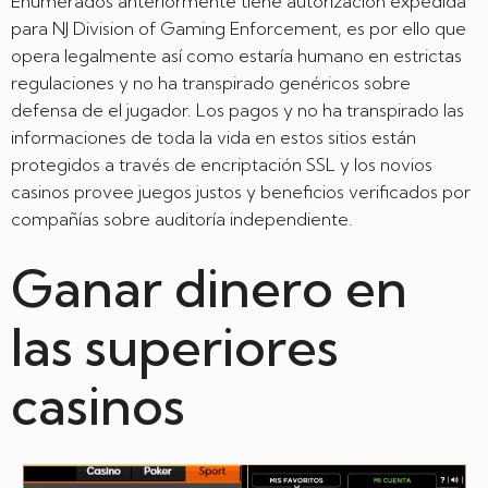
Enumerados anteriormente tiene autorización expedida
para NJ Division of Gaming Enforcement, es por ello que
opera legalmente así­ como estaría humano en estrictas
regulaciones y no ha transpirado genéricos sobre
defensa de el jugador. Los pagos y no ha transpirado las
informaciones de toda la vida en estos sitios están
protegidos a través de encriptación SSL y los novios
casinos provee juegos justos y beneficios verificados por
compañías sobre auditoría independiente.
Ganar dinero en
las superiores
casinos