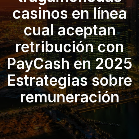
casinos en línea
cual aceptan
retribución con
PayCash en 2025
Estrategias sobre
remuneración