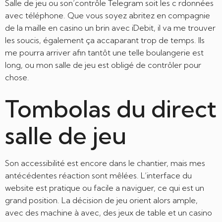
Salle de jeu ou son’contrôle Telegram soit les c rdonnées
avec téléphone. Que vous soyez abritez en compagnie
de la maille en casino un brin avec iDebit, il va me trouver
les soucis, également ça accaparant trop de temps. Ils
me pourra arriver afin tantôt une telle boulangerie est
long, ou mon salle de jeu est obligé de contrôler pour
chose.
Tombolas du direct
salle de jeu
Son accessibilité est encore dans le chantier, mais mes
antécédentes réaction sont mêlées. L’interface du
website est pratique ou facile a naviguer, ce qui est un
grand position. La décision de jeu orient alors ample,
avec des machine à avec, des jeux de table et un casino