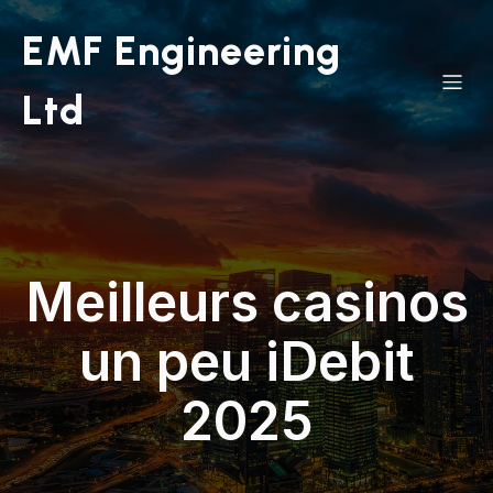
EMF Engineering
Ltd
Meilleurs casinos
un peu iDebit
2025