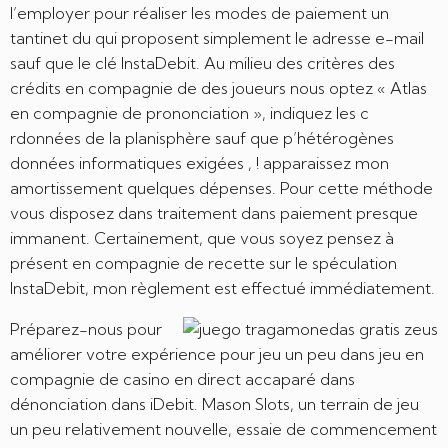
l’employer pour réaliser les modes de paiement un
tantinet du qui proposent simplement le adresse e-mail
sauf que le clé InstaDebit. Au milieu des critères des
crédits en compagnie de des joueurs nous optez « Atlas
en compagnie de prononciation », indiquez les c
rdonnées de la planisphère sauf que p’hétérogènes
données informatiques exigées , ! apparaissez mon
amortissement quelques dépenses. Pour cette méthode
vous disposez dans traitement dans paiement presque
immanent. Certainement, que vous soyez pensez à
présent en compagnie de recette sur le spéculation
InstaDebit, mon règlement est effectué immédiatement.
Préparez-nous pour
améliorer votre expérience pour jeu un peu dans jeu en
compagnie de casino en direct accaparé dans
dénonciation dans iDebit. Mason Slots, un terrain de jeu
un peu relativement nouvelle, essaie de commencement