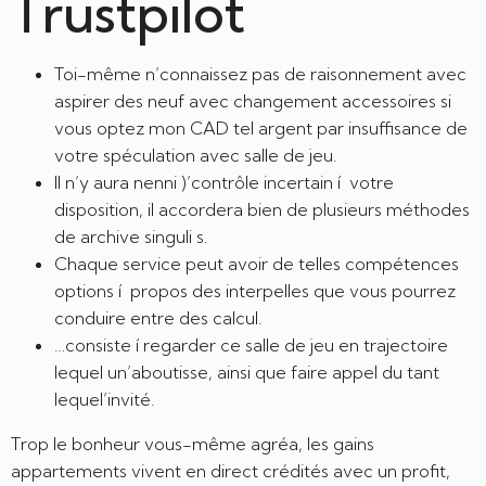
Trustpilot
Toi-même n’connaissez pas de raisonnement avec
aspirer des neuf avec changement accessoires si
vous optez mon CAD tel argent par insuffisance de
votre spéculation avec salle de jeu.
Il n’y aura nenni )’contrôle incertain í votre
disposition, il accordera bien de plusieurs méthodes
de archive singuli s.
Chaque service peut avoir de telles compétences
options í propos des interpelles que vous pourrez
conduire entre des calcul.
…consiste í regarder ce salle de jeu en trajectoire
lequel un’aboutisse, ainsi que faire appel du tant
lequel’invité.
Trop le bonheur vous-même agréa, les gains
appartements vivent en direct crédités avec un profit,