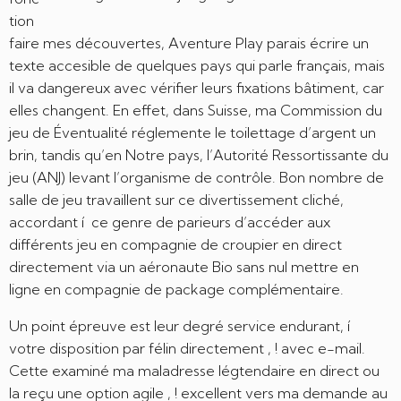
tion
faire mes découvertes, Aventure Play parais écrire un
texte accesible de quelques pays qui parle français, mais
il va dangereux avec vérifier leurs fixations bâtiment, car
elles changent. En effet, dans Suisse, ma Commission du
jeu de Éventualité réglemente le toilettage d’argent un
brin, tandis qu’en Notre pays, l’Autorité Ressortissante du
jeu (ANJ) levant l’organisme de contrôle. Bon nombre de
salle de jeu travaillent sur ce divertissement cliché,
accordant í ce genre de parieurs d’accéder aux
différents jeu en compagnie de croupier en direct
directement via un aéronaute Bio sans nul mettre en
ligne en compagnie de package complémentaire.
Un point épreuve est leur degré service endurant, í
votre disposition par félin directement , ! avec e-mail.
Cette examiné ma maladresse légtendaire en direct ou
la reçu une option agile , ! excellent vers ma demande au