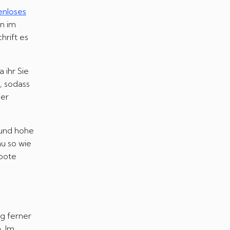
enloses
en im
hrift es
 ihr Sie
, sodass
ner
 und hohe
u so wie
bote
g ferner
. Im