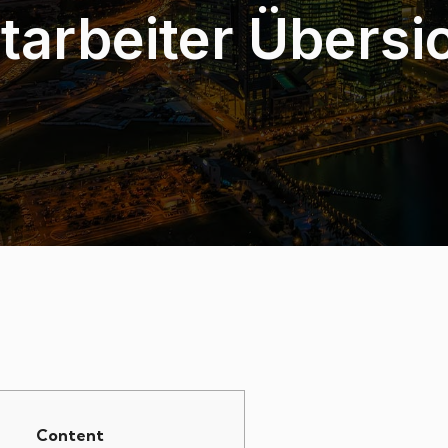
tarbeiter Übersi
Content