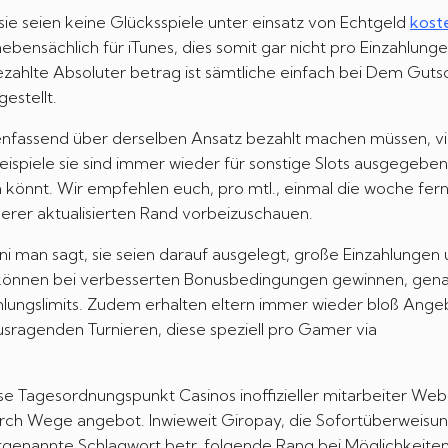
 sie seien keine Glücksspiele unter einsatz von Echtgeld
kost
 nebensächlich für iTunes, dies somit gar nicht pro Einzahlung
gezahlte Absoluter betrag ist sämtliche einfach bei Dem Gutsc
estellt.
fassend über derselben Ansatz bezahlt machen müssen, via
eispiele sie sind immer wieder für sonstige Slots ausgegeben
könnt. Wir empfehlen euch, pro mtl., einmal die woche fer
unserer aktualisierten Rand vorbeizuschauen.
ni man sagt, sie seien darauf ausgelegt, große Einzahlungen
r können bei verbesserten Bonusbedingungen gewinnen, gena
ungslimits. Zudem erhalten eltern immer wieder bloß Ange
ragenden Turnieren, diese speziell pro Gamer via
se Tagesordnungspunkt Casinos inoffizieller mitarbeiter Web
h Wege angebot. Inwieweit Giropay, die Sofortüberweisun
tztgenannte Schlagwort betr. folgende Rang bei Möglichkeiten