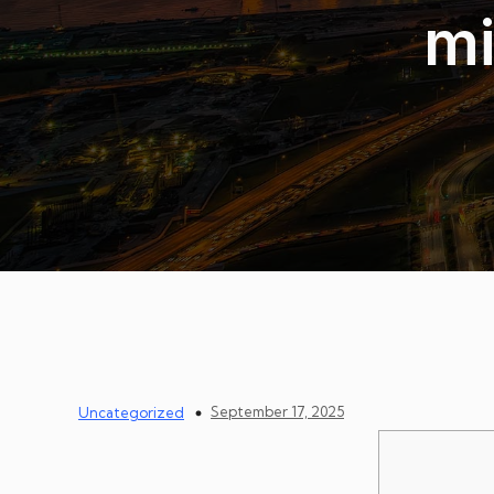
mi
September 17, 2025
Uncategorized