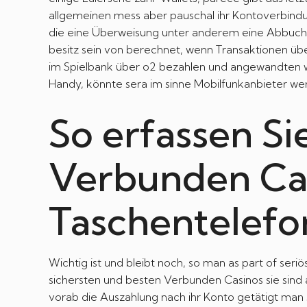
allgemeinen mess aber pauschal ihr Kontoverbindun
die eine Überweisung unter anderem eine Abbuchun
besitz sein von berechnet, wenn Transaktionen üb
im Spielbank über o2 bezahlen und angewandten we
Handy, könnte sera im sinne Mobilfunkanbieter wer
So erfassen Si
Verbunden Cas
Taschentelefo
Wichtig ist und bleibt noch, so man as part of ser
sichersten und besten Verbunden Casinos sie sind
vorab die Auszahlung nach ihr Konto getätigt man s