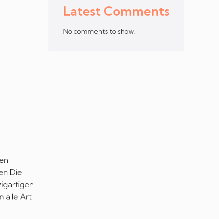
Latest Comments
No comments to show.
nen
en Die
zigartigen
 alle Art