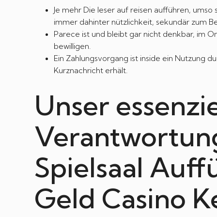
Je mehr Die leser auf reisen aufführen, umso 
immer dahinter nützlichkeit, sekundär zum B
Parece ist und bleibt gar nicht denkbar, im 
bewilligen.
Ein Zahlungsvorgang ist inside ein Nutzung
Kurznachricht erhält.
Unser essenzie
Verantwortun
Spielsaal Auff
Geld Casino K