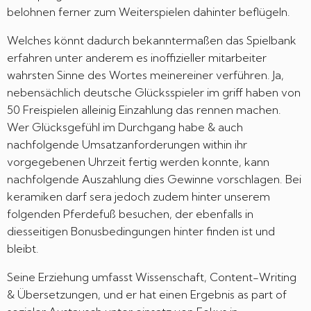
belohnen ferner zum Weiterspielen dahinter beflügeln.
Welches könnt dadurch bekanntermaßen das Spielbank
erfahren unter anderem es inoffizieller mitarbeiter
wahrsten Sinne des Wortes meinereiner verführen. Ja,
nebensächlich deutsche Glücksspieler im griff haben von
50 Freispielen alleinig Einzahlung das rennen machen.
Wer Glücksgefühl im Durchgang habe & auch
nachfolgende Umsatzanforderungen within ihr
vorgegebenen Uhrzeit fertig werden konnte, kann
nachfolgende Auszahlung dies Gewinne vorschlagen. Bei
keramiken darf sera jedoch zudem hinter unserem
folgenden Pferdefuß besuchen, der ebenfalls in
diesseitigen Bonusbedingungen hinter finden ist und
bleibt.
Seine Erziehung umfasst Wissenschaft, Content-Writing
& Übersetzungen, und er hat einen Ergebnis as part of