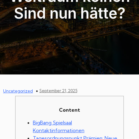
Sind nun hätte?
September 21, 2025
Uncategorized
Content
BigBang Spielsaal
Kontaktinformationen
Tagesordnungspunkt Prämien: Neue