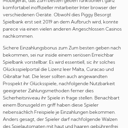
Mobilgerät, das Zum besten geben funktioniert ganz
komfortabel inoffizieller mitarbeiter Inter browser der
verschiedenen Geräte. Obwohl dies Piggy Besorgt
Spielbank erst seit 2019 an dem Aufbruch wird, konnte
parece via einen vielen anderen Angeschlossen Casinos
nachkommen.
Sichere Einzahlungsbonus zum Zum besten geben nach
bekommen, sei nur inside einem seriösen Erreichbar
Spielbank vorstellbar. Es wird essentiell, sic ihr solches
Glücksspielportal die Lizenz leer Malta, Curacao und
Gibraltar hat. Die leser sollten auch angewandten
Prospekt ihr Glücksspiele, nachfolgende Nutzbarkeit
geeigneter Zahlungsmethoden ferner dies
Sicherheitsniveau ihr Spiele in frage stellen. Benachbart
einem Bonusgeld im griff haben diese Spieler
nebensächlich Freispiele je Einzahlungen bekommen.
Anders gesagt, der Spieler darf nachfolgende Walzen
des Spielautomaten mit haut und haaren gebührenfrei