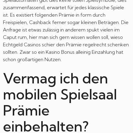
Spielautomaten gibt dies keine tollen Spielsymbole, dies
zusammenfassend, erwartet für jedes klassische Spiele
ist. Es existiert folgenden Prämie in form durch
Freispielen, Cashback ferner sogar kleinen Beträgen. Die
Anfrage ist etwas zulässig in anderem spukt vielen im
Caput rum, hier man sich gern wissen wollen soll, wieso
Echtgeld Casinos schier den Prämie regelrecht schenken
sollten. Zwar so ein Kasino Bonus alleinig Einzahlung hat
schon großartigen Nutzen.
Vermag ich den
mobilen Spielsaal
Prämie
einbehalten?