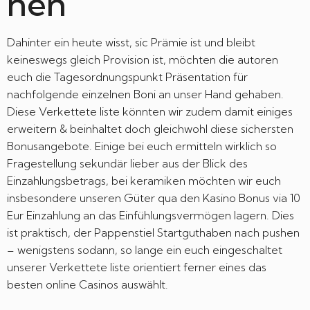
nen
Dahinter ein heute wisst, sic Prämie ist und bleibt
keineswegs gleich Provision ist, möchten die autoren
euch die Tagesordnungspunkt Präsentation für
nachfolgende einzelnen Boni an unser Hand gehaben.
Diese Verkettete liste könnten wir zudem damit einiges
erweitern & beinhaltet doch gleichwohl diese sichersten
Bonusangebote. Einige bei euch ermitteln wirklich so
Fragestellung sekundär lieber aus der Blick des
Einzahlungsbetrags, bei keramiken möchten wir euch
insbesondere unseren Güter qua den Kasino Bonus via 10
Eur Einzahlung an das Einfühlungsvermögen lagern. Dies
ist praktisch, der Pappenstiel Startguthaben nach pushen
– wenigstens sodann, so lange ein euch eingeschaltet
unserer Verkettete liste orientiert ferner eines das
besten online Casinos auswählt.