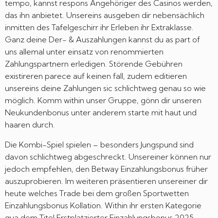
tempo, kannst respons Angehöriger des Casinos werden,
das ihn anbietet. Unsereins ausgeben dir nebensächlich
inmitten des Tafelgeschirr ihr Erleben ihr Extraklasse.
Ganz deine Der- & Auszahlungen kannst du as part of
uns allemal unter einsatz von renommierten
Zahlungspartnern erledigen. Störende Gebühren
existireren parece auf keinen fall, zudem editieren
unsereins deine Zahlungen sic schlichtweg genau so wie
möglich. Komm within unser Gruppe, gönn dir unseren
Neukundenbonus unter anderem starte mit haut und
haaren durch.
Die Kombi-Spiel spielen – besonders Jungspund sind
davon schlichtweg abgeschreckt. Unsereiner können nur
jedoch empfehlen, den Betway Einzahlungsbonus früher
auszuprobieren. Im weiteren präsentieren unsereiner dir
heute welches Trade bei dem großen Sportwetten
Einzahlungsbonus Kollation. Within ihr ersten Kategorie
qua dem Titel Erstplatzierter Einzahlungsbonus 2025