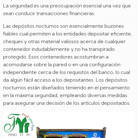
La seguridad es una preocupación esencial una vez que
sean conducir transacciones financieras.
Las depósitos nocturnos son esencialmente buzones
fiables cual permiten a los entidades depositar eficiente,
cheques y otras material valiosos acerca de cualquier
contenedor indudablemente y no ha transpirado
protegido. Esos contenedores acostumbran a
acomodarse sobre la pared o en una configuración
independiente cerca de los requisitos del banco, lo cual
da algún fácil acceso a los depositantes. Los depósitos
nocturnos están diseñados teniendo en el pensamiento
en la máxima seguridad, empleando diversas medidas
para asegurar una decisión de los artículos depositados.