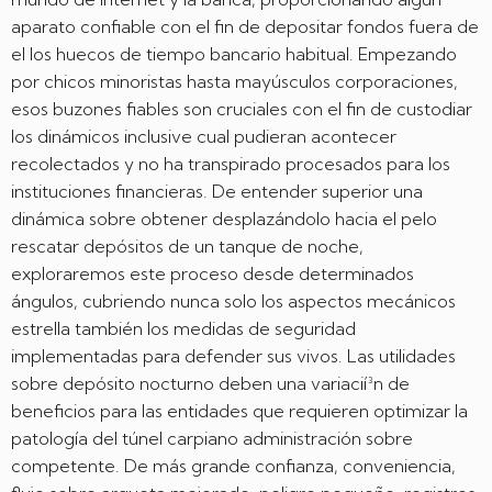
aparato confiable con el fin de depositar fondos fuera de
el los huecos de tiempo bancario habitual. Empezando
por chicos minoristas hasta mayúsculos corporaciones,
esos buzones fiables son cruciales con el fin de custodiar
los dinámicos inclusive cual pudieran acontecer
recolectados y no ha transpirado procesados ​​para los
instituciones financieras. De entender superior una
dinámica sobre obtener desplazándolo hacia el pelo
rescatar depósitos de un tanque de noche,
exploraremos este proceso desde determinados
ángulos, cubriendo nunca solo los aspectos mecánicos
estrella también los medidas de seguridad
implementadas para defender sus vivos. Las utilidades
sobre depósito nocturno deben una variacií³n de
beneficios para las entidades que requieren optimizar la
patologí­a del túnel carpiano administración sobre
competente. De más grande confianza, conveniencia,