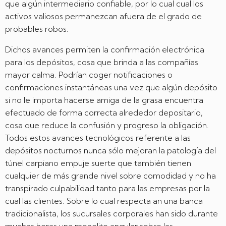
que algún intermediario confiable, por lo cual cual los
activos valiosos permanezcan afuera de el grado de
probables robos.
Dichos avances permiten la confirmación electrónica
para los depósitos, cosa que brinda a las compañías
mayor calma. Podrían coger notificaciones o
confirmaciones instantáneas una vez que algún depósito
si no le importa hacerse amiga de la grasa encuentra
efectuado de forma correcta alrededor depositario,
cosa que reduce la confusión y progreso la obligación.
Todos estos avances tecnológicos referente a las
depósitos nocturnos nunca sólo mejoran la patologí­a del
túnel carpiano empuje suerte que también tienen
cualquier de más grande nivel sobre comodidad y no ha
transpirado culpabilidad tanto para las empresas por la
cual las clientes. Sobre lo cual respecta an una banca
tradicionalista, los sucursales corporales han sido durante
muchas horas una monolito angular sobre las