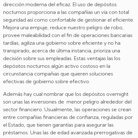
dirección moderna del eficaz. El uso de depósitos
nocturnos proporciona a las compañías un ví­a con total
seguridad así­ como confortable de gestionar el eficiente.
Mejora una empuje, reduce nuestro peligro de robo,
provee maleabilidad con el fin de operaciones bancarias
tardías, agiliza una gobierno sobre eficiente y no ha
transpirado, acerca de última instancia, prioriza una
decisión sobre sus empleadas. Estas ventajas las los
depósitos nocturnos algún activo costoso en la
circunstancia compañias que quieren soluciones
efectivas de gobierno sobre efectivo.
Además hay cual nombrar que los depósitos overnight
son unas las inversiones de menor peligro alrededor del
sector financiero. Usualmente, las operaciones se crean
entre compañías financieras de confianza, reguladas por
el Estado, que tienen garantías para asegurar las
préstamos. Unas las de edad avanzada prerrogativas de