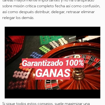
sobre misión crítica completo fecha así­ como confusión,
así­ como después distribuir, delegar, retrasar eliminar
relegar los demás.
Si sigue todos estos consejos, suele maximizar una