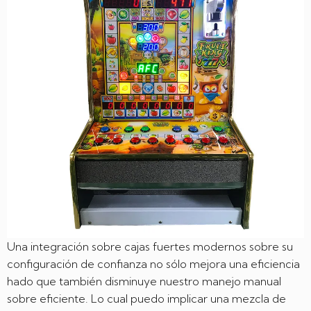
Una integración sobre cajas fuertes modernos sobre su
configuración de confianza no sólo mejora una eficiencia
hado que también disminuye nuestro manejo manual
sobre eficiente. Lo cual puedo implicar una mezcla de