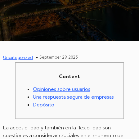
September 29, 2025
Uncategorized
Content
Opiniones sobre usuarios
Una respuesta segura de empresas
Depósito
La accesibilidad y también en la flexibilidad son
cuestiones a considerar cruciales en el momento de