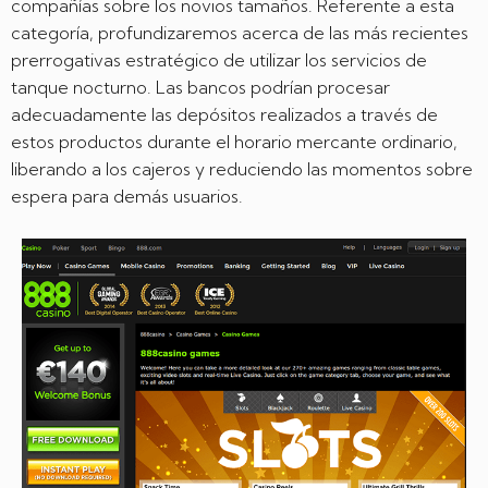
compañías sobre los novios tamaños. Referente a esta
categoría, profundizaremos acerca de las más recientes
prerrogativas estratégico de utilizar los servicios de
tanque nocturno. Las bancos podrían procesar
adecuadamente las depósitos realizados a través de
estos productos durante el horario mercante ordinario,
liberando a los cajeros y reduciendo las momentos sobre
espera para demás usuarios.