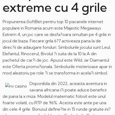
extreme cu 4 grile
Propunerea iSoftBet pentru top 10 pacanele internet
populare in Romania acum este Majestic Megaways
Extrem 4, un joc care se desfa?oara simultan pe 4 grile in
jocul de baza. Fiecare grila 6?7 activeaza pana la de
direc?ii de adaugare fonduri. Simbolurile jocului sunt Leul,
Elefantul, Rinocerul, Bivolul ?i suita de la 10 la A din
pachetul de car?i de joc. Apusul este Wild, iar Diamantul
este Oferta promo?ionala. Simbolurile misterioase apar in
mod aleatoriu pe role ?i se transforma in acela?i simbol.
Disponibila din 2022, aceasta aventura in
savana africana i?i poate aduce beneficii
de pana la x miza. Modelul matematic folosit este unul
foarte volatil, cu RTP de 96%. Acesta este ante pe una
din cele 4 grile. Bonusul define?te in 15 runde gratuite ini?