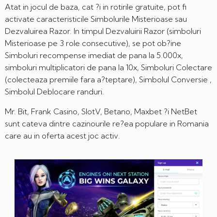
Atat in jocul de baza, cat ?i in rotirile gratuite, pot fi
activate caracteristicile Simbolurile Misterioase sau
Dezvaluirea Razor.
In timpul Dezvaluirii Razor (simboluri
Misterioase pe 3 role consecutive), se pot ob?ine
Simboluri recompense imediat de pana la 5.000x,
simboluri multiplicatori de pana la 10x, Simboluri Colectare
(colecteaza premiile fara a?teptare), Simbolul Conversie ,
Simbolul Deblocare randuri.
Mr. Bit, Frank Casino, SlotV, Betano, Maxbet ?i NetBet
sunt cateva dintre cazinourile re?ea populare in Romania
care au in oferta acest joc activ.