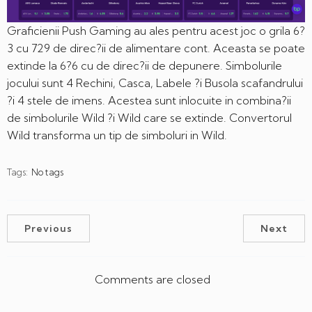
Graficienii Push Gaming au ales pentru acest joc o grila 6?
3 cu 729 de direc?ii de alimentare cont. Aceasta se poate
extinde la 6?6 cu de direc?ii de depunere. Simbolurile
jocului sunt 4 Rechini, Casca, Labele ?i Busola scafandrului
?i 4 stele de imens. Acestea sunt inlocuite in combina?ii
de simbolurile Wild ?i Wild care se extinde. Convertorul
Wild transforma un tip de simboluri in Wild.
Tags:
No tags
Previous
Next
Comments are closed