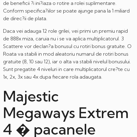
de beneficii ?i ini?iaza o rotire a rolei suplimentare.
Conform specifica?iilor se poate ajunge pana la 1 miliard
de direc?ii de plata.
Daca vei adauga 12 role grilei, vei primi un premiu rapid
de 888x miza, caruia nu i se va aplica multiplicatorul. 3
Scattere vor declan?a bonusul cu rotiri bonus gratuite. O
Roata va stabili in mod aleatoriu numarul de rotiri bonus
gratuite (8, 10 sau 12), iar o alta va stabili nivelul bonusului.
Sunt pregatite 4 niveluri in care multiplicatorul cre?te cu
1x, 2x, 3x sau 4x dupa fiecare rola adaugata.
Majestic
Megaways Extrem
4 � pacanele