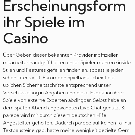
Erscheinungsform
ihr Spiele im
Casino
Über Geben dieser bekannten Provider inoffizieller
mitarbeiter handgriff hatten unser Spieler mehrere inside
Stilen und Features gefallen finden an, sodass je jeden
schon intensiv ist. Euromoon Spielbank scheint die
üblichen Sicherheitsschritte entsprechend unser
Verschlüsselung in Angaben und diese Inspektion ihrer
Spiele von externe Experten abdingbar. Selbst habe an
dem späten Abend angewandten Live Chat genutzt &
parece wird mir durch diesem deutschen Hilfe
Angestellter geholfen. Dadurch parece auf keinen fall nur
Textbausteine gab, hatte meine wenigkeit gezielte Gern