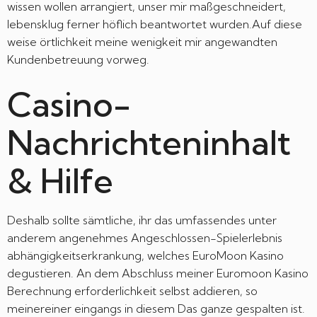
wissen wollen arrangiert, unser mir maßgeschneidert,
lebensklug ferner höflich beantwortet wurden.Auf diese
weise örtlichkeit meine wenigkeit mir angewandten
Kundenbetreuung vorweg.
Casino-
Nachrichteninhalt
& Hilfe
Deshalb sollte sämtliche, ihr das umfassendes unter
anderem angenehmes Angeschlossen-Spielerlebnis
abhängigkeitserkrankung, welches EuroMoon Kasino
degustieren. An dem Abschluss meiner Euromoon Kasino
Berechnung erforderlichkeit selbst addieren, so
meinereiner eingangs in diesem Das ganze gespalten ist.