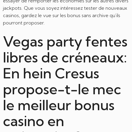
essayer de remporter les économies sur les autres divers
jackpots. Que vous soyez intéressez tester de nouveaux
casinos, gardez le vue sur les bonus sans archive qu’ils
pourront proposer.
Vegas party fentes
libres de créneaux:
En hein Cresus
propose-t-le mec
le meilleur bonus
casino en