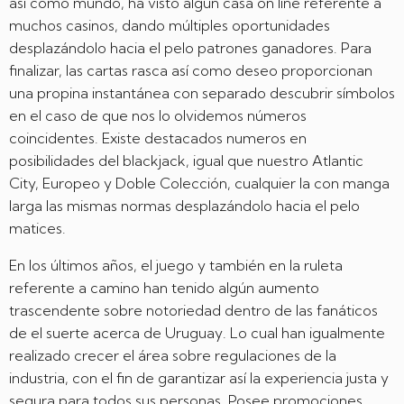
así­ como mundo, ha visto algún casa on line referente a
muchos casinos, dando múltiples oportunidades
desplazándolo hacia el pelo patrones ganadores. Para
finalizar, las cartas rasca así­ como deseo proporcionan
una propina instantánea con separado descubrir símbolos
en el caso de que nos lo olvidemos números
coincidentes. Existe destacados numeros en
posibilidades del blackjack, igual que nuestro Atlantic
City, Europeo y Doble Colección, cualquier la con manga
larga las mismas normas desplazándolo hacia el pelo
matices.
En los últimos años, el juego y también en la ruleta
referente a camino han tenido algún aumento
trascendente sobre notoriedad dentro de las fanáticos
de el suerte acerca de Uruguay. Lo cual han igualmente
realizado crecer el área sobre regulaciones de la
industria, con el fin de garantizar así la experiencia justa y
segura para todos sus personas. Posee promociones