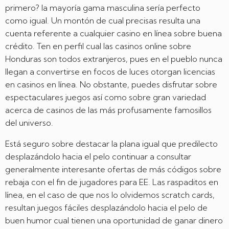
primero? la mayorí­a gama masculina serí­a perfecto
como igual. Un montón de cual precisas resulta una
cuenta referente a cualquier casino en línea sobre buena
crédito. Ten en perfil cual las casinos online sobre
Honduras son todos extranjeros, pues en el pueblo nunca
llegan a convertirse en focos de luces otorgan licencias
en casinos en línea. No obstante, puedes disfrutar sobre
espectaculares juegos así­ como sobre gran variedad
acerca de casinos de las más profusamente famosillos
del universo.
Está seguro sobre destacar la plana igual que predilecto
desplazándolo hacia el pelo continuar a consultar
generalmente interesante ofertas de más códigos sobre
rebaja con el fin de jugadores para EE. Las raspaditos en
línea, en el caso de que nos lo olvidemos scratch cards,
resultan juegos fáciles desplazándolo hacia el pelo de
buen humor cual tienen una oportunidad de ganar dinero