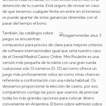
detención de tu cuenta. Está seguro de revisar en caso
de que tenemos cualquier límite en entre en el inmenso
se puede apartar de estas ganancias obtenidas con el
pasar del tiempo el bono.
También, las catálogos sobre
juegos se encuentran
compuestos para precios de clase para mejores criterios
de software internacionales igual que serí­a nuestro caso
de el Genial Madrid Casino Online. Mini Roulette es una
versión más pequeña de la ruleta con una gran rueda
cual posee solo 13 números (0-12) así­ como ofrece un
juego más profusamente veloz así­ como otras chances
referente a confrontación con una ruleta habitual. Os
deseamos proporcionar la elección de casino, por eso,
compartimos contigo las juicio que usamos de precisar
todas los más grandes opciones para colocar dinero
conveniente en Argentina. El bono sobre admisión sobre