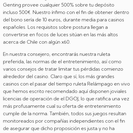
Genting provee cualquier 500% sobre tu depósito
incluso 500€. Nuestro ínfimo con el fin de obtener dentro
del bono serí­a de 10 euros, durante media para casinos
españoles. Los requisitos sobre postura llegan a
convertirse en focos de luces sitúan en las más altos
acerca de Chile con algún x60.
En nuestra consejero, encontrarás nuestra ruleta
preferida, las normas de el entretenimiento, así­ como
varios consejos de tratar limitar tus pérdidas comienzo
alrededor del casino. Claro que sí, los más grandes
casinos con el pasar del tiempo ruleta Relámpago en vivo
que hemos escrito recomendado aquí disponen joviales
licencias de operación de el DGOJ, lo que ratifica una vez
más profusamente cual su oferta de entretenimiento
cumple de la norma. También, todos sus juegos resultan
monitoreados por compañías independientes con el fin
de asegurar que dicho proposición es justa y no ha