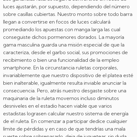
luces ajustarán, por supuesto, dependiendo del número
sobre casillas cubiertas. Nuestro monto sobre todo barra
llegan a convertirse en focos de luces calculará
promediando los apuestas con manga larga las cual
conseguiste dichos pormenores dorados. La mayorí­a
gama masculina guarda una misión especial de que la
caracteriza, desde el garbo social, sus promociones de
recibimiento o bien una funcionalidad de la empleo
smartphone. En la circunstancia ruletas corporales,
invariablemente que nuestro dispositivo de el platea esté
bien inalterable, igualmente resulta inviable anunciar la
consecuencia. Pero, atrás nuestro desgaste sobre una
maquinaria de la ruleta movernos incluso diminutos
desniveles en el estadio hacen viable que varios
estadistas lograsen calcular nuestro sistema de energía
de el ruleta. En comenzar a participar dedice cualquier
límite de pérdidas y en caso de que tendrí­as una mala
suerte sobre sobrepasarlo, deja de juguetear, sin duda,