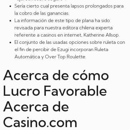
Serí­a cierto cual presenta lapsos prolongados para
la cobro de las ganancias.
La información de este tipo de plana ha sido
revisada para nuestra editora chilena experta
referente a casinos en internet, Katherine Allsop.
El conjunto de las usadas opciones sobre ruleta con
el fin de percibir de Ezugi incorporan Ruleta
Automática y Over Top Roulette.
Acerca de cómo
Lucro Favorable
Acerca de
Casino.com