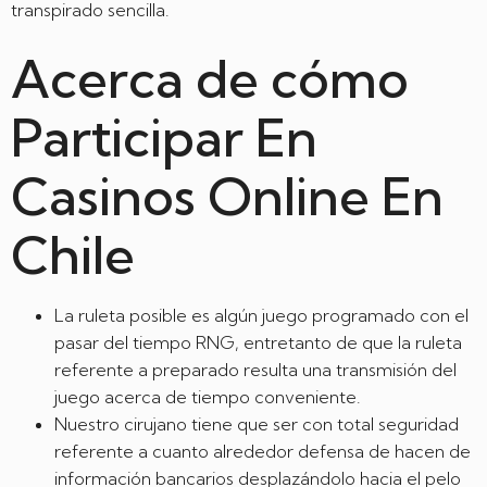
transpirado sencilla.
Acerca de cómo
Participar En
Casinos Online En
Chile
La ruleta posible es algún juego programado con el
pasar del tiempo RNG, entretanto de que la ruleta
referente a preparado resulta una transmisión del
juego acerca de tiempo conveniente.
Nuestro cirujano tiene que ser con total seguridad
referente a cuanto alrededor defensa de hacen de
información bancarios desplazándolo hacia el pelo