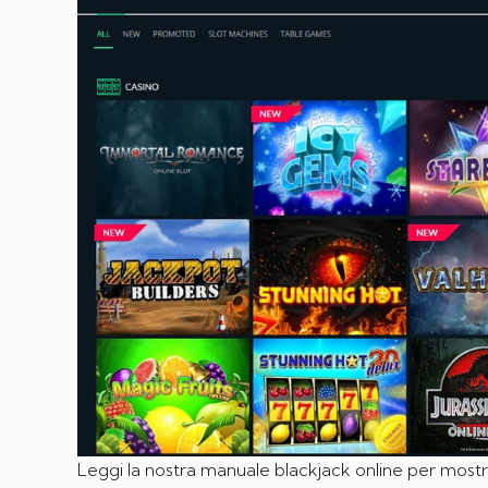
Leggi la nostra manuale blackjack online per mostra