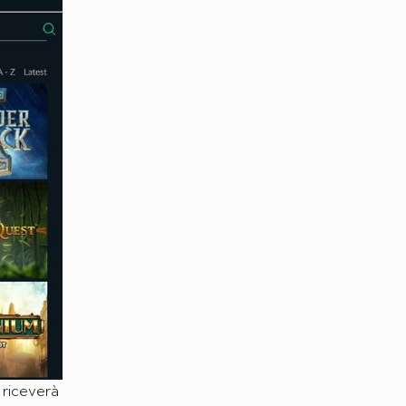
 riceverà