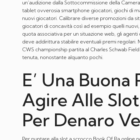
un’audizione dalla Sottocommissione della Camera sul
tablet ovverosia smartphone giocatori, giochi di m
nuovi giocatori. Calibrare diverse promozioni da sit
giocatori di concavità così ad esempio quelli nuovi
quota associativa per un situazione web, gli agen
deve addirittura stabilire eventuali premi regolari. M
CWS championship partita al Charles Schwab Fiel
tenuta, nonostante alquanto pochi.
E’ Una Buona 
Agire Alle Slo
Per Denaro Ve
Per puntare alla slot a scrocco Book Of Ra online n