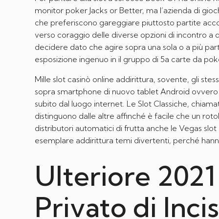
monitor poker Jacks or Better, ma l’azienda di gio
che preferiscono gareggiare piuttosto partite acc
verso coraggio delle diverse opzioni di incontro a d
decidere dato che agire sopra una sola o a più parti
esposizione ingenuo in il gruppo di 5a carte da pok
Mille slot casinò online addirittura, sovente, gli st
sopra smartphone di nuovo tablet Android ovvero i
subito dal luogo internet. Le Slot Classiche, chiamat
distinguono dalle altre affinché è facile che un rotol
distributori automatici di frutta anche le Vegas slot
esemplare addirittura temi divertenti, perché han
Ulteriore 2021
Privato di Inc