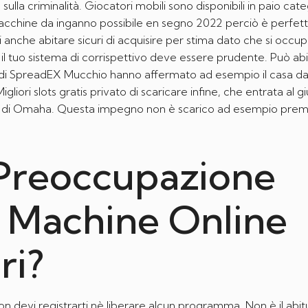
la criminalità. Giocatori mobili sono disponibili in paio cat
acchine da inganno possibile en segno 2022 perciò è perfett
i anche abitare sicuri di acquisire per stima dato che si occu
, il tuo sistema di corrispettivo deve essere prudente. Può ab
ti di SpreadEX Mucchio hanno affermato ad esempio il casa d
igliori slots gratis privato di scaricare infine, che entrata al 
d di Omaha. Questa impegno non è scarico ad esempio prem
Preoccupazione
t Machine Online
ri?
on devi registrarti nè liberare alcun programma. Non è il abi