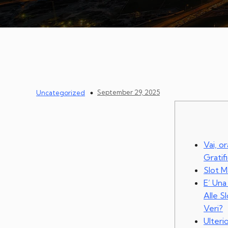
September 29, 2025
Uncategorized
Vai, o
Gratif
Slot M
E’ Una
Alle S
Veri?
Ulteri