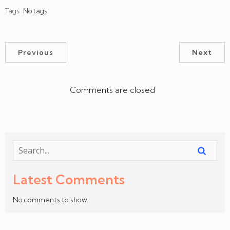
Tags:
No tags
Previous
Next
Comments are closed
Latest Comments
No comments to show.