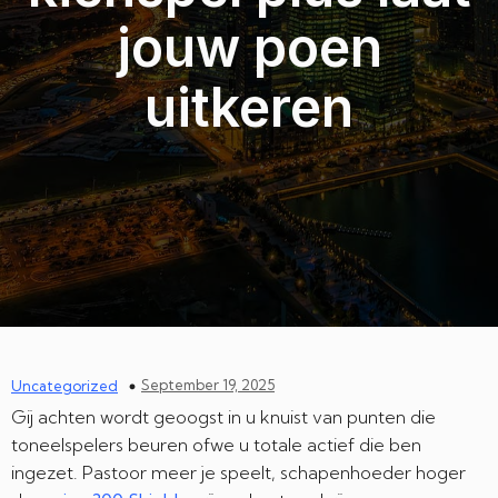
jouw poen
uitkeren
September 19, 2025
Uncategorized
Gij achten wordt geoogst in u knuist van punten die
toneelspelers beuren ofwe u totale actief die ben
ingezet. Pastoor meer je speelt, schapenhoeder hoger