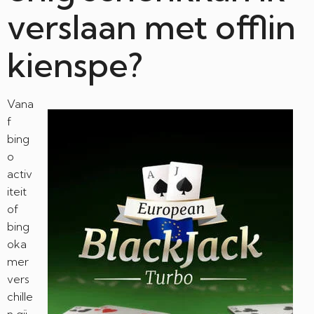
verslaan met offlin
kienspe?
Vana
f
bing
o
activ
iteit
of
bing
oka
mer
vers
chille
n gij