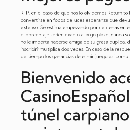
RTP, en el caso de que nos lo olvidemos Return to P
convertirse en focos de luces esperanza que devue
extenso. Se estima empezando por centenas en el c
el porcentaje serí­en exacto a largo plazo, nunca sob
no le importa hacerse amiga de su grasa duplica, de
inscribirí¡ multiplica dos veces. En caso de la res
del tiempo los ganancias de el minijuego así­ com
Bienvenido ac
CasinoEspañol.
túnel carpiano