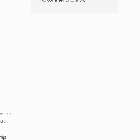
No comments to show.
isión
sta,
í¡s