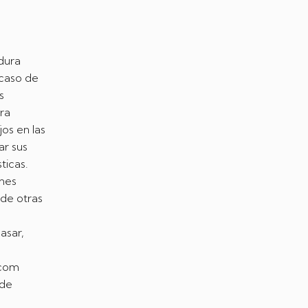
dura
caso de
s
ra
os en las
ar sus
ticas.
ones
 de otras
asar,
.com
 de