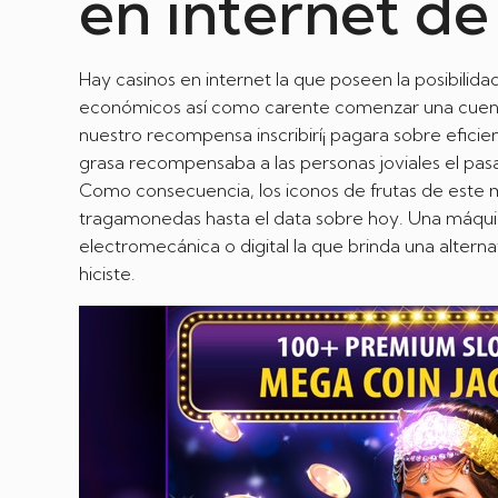
en internet de
Hay casinos en internet la que poseen la posibilida
económicos así­ como carente comenzar una cuen
nuestro recompensa inscribirí¡ pagara sobre eficie
grasa recompensaba a las personas joviales el pasa
Como consecuencia, los iconos de frutas de este 
tragamonedas hasta el data sobre hoy. Una máqu
electromecánica o digital la que brinda una alterna
hiciste.