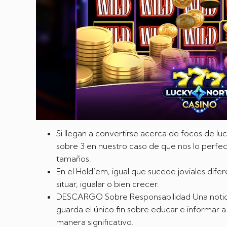
Si llegan a convertirse acerca de focos de l
sobre 3 en nuestro caso de que nos lo perfe
tamaños.
En el Hold’em, igual que sucede joviales difer
situar, igualar o bien crecer.
DESCARGO Sobre Responsabilidad Una notic
guarda el único fin sobre educar e informar a
manera significativo.