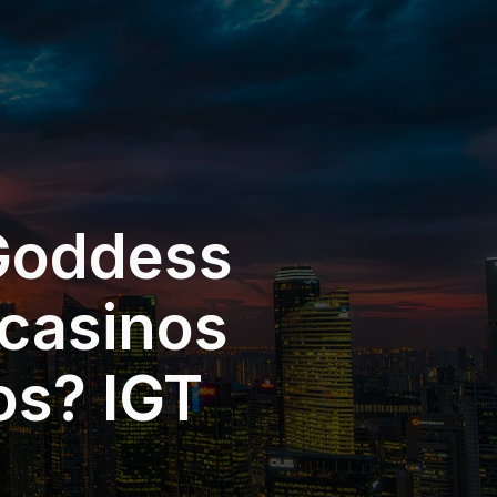
Goddess
 casinos
os? IGT