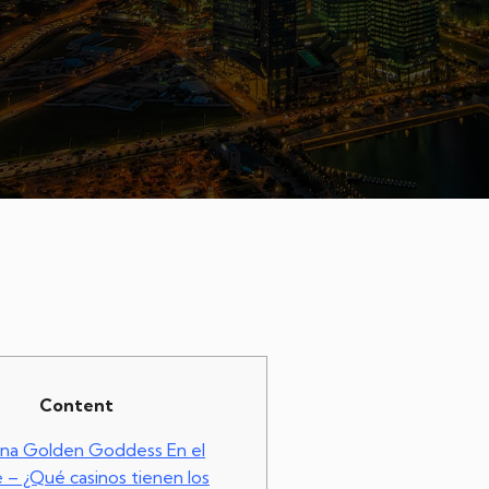
Content
ona Golden Goddess En el
 – ¿Qué casinos tienen los