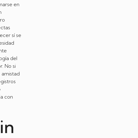
rmarse en
n
tro
ctas
ecer sí se
cesidad
nte
gí­a del
. No si
e amistad
egistros
o
ia con
in