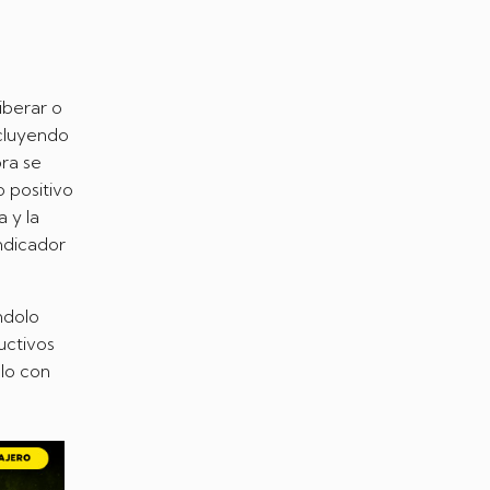
iberar o
ncluyendo
ora se
 positivo
 y la
ndicador
ndolo
uctivos
lo con