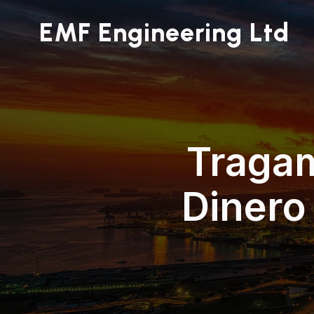
EMF Engineering Ltd
Tragam
Dinero