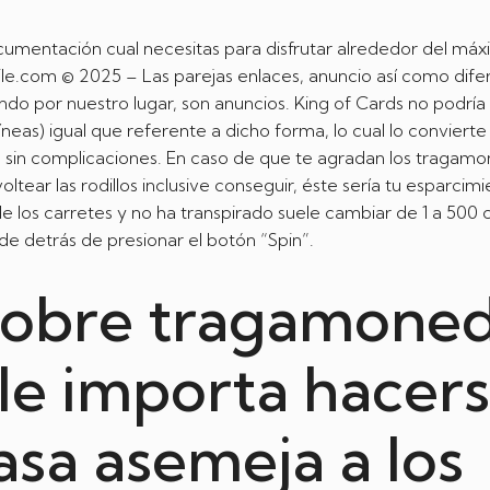
umentación cual necesitas para disfrutar alrededor del má
le.com © 2025 – Las parejas enlaces, anuncio así­ como dife
ndo por nuestro lugar, son anuncios. King of Cards no podría
neas) igual que referente a dicho forma, lo cual lo conviert
ía sin complicaciones. En caso de que te agradan los tragam
ear las rodillos inclusive conseguir, éste serí­a tu esparcimi
 los carretes y no ha transpirado suele cambiar de 1 a 500 c
de detrás de presionar el botón “Spin”.
sobre tragamone
 le importa hacer
asa asemeja a los