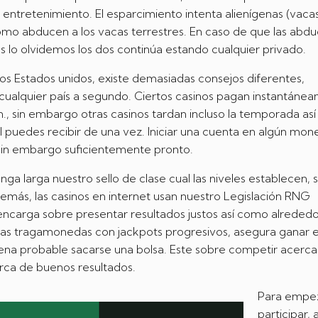
entretenimiento. El esparcimiento intenta alienígenas (vacas
como abducen a los vacas terrestres. En caso de que las abd
s lo olvidemos los dos continúa estando cualquier privado.
os Estados unidos, existe demasiadas consejos diferentes,
de cualquier país a segundo. Ciertos casinos pagan instantán
n., sin embargo otras casinos tardan incluso la temporada as
ual puedes recibir de una vez. Iniciar una cuenta en algún mo
 sin embargo suficientemente pronto.
larga nuestro sello de clase cual las niveles establecen, s
Además, las casinos en internet usan nuestro Legislación RNG
 encarga sobre presentar resultados justos así­ como alreded
las tragamonedas con jackpots progresivos, asegura ganar e
na probable sacarse una bolsa. Este sobre competir acerca 
cerca de buenos resultados.
Para empez
participar, 