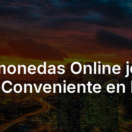
onedas Online j
 Conveniente en