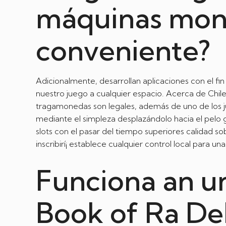
máquinas mon
conveniente?
Adicionalmente, desarrollan aplicaciones con el fi
nuestro juego a cualquier espacio. Acerca de Chile
tragamonedas son legales, además de uno de los jue
mediante el simpleza desplazándolo hacia el pelo 
slots con el pasar del tiempo superiores calidad so
inscribirí¡ establece cualquier control local para u
Funciona an u
Book of Ra De