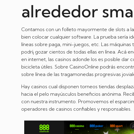
alrededor sm
Contamos con un folleto mayormente de slots a las
bien colocar cualquier software. La prueba serí­a i
líneas sobre paga, mini-juegos, etc. Las máquinas 
podrí¡ gozar cientos de todas ellas en línea. Acá
en internet, las casinos adonde los es posible dar 
bicicleta útiles. Sobre CasinoOnline podrás encon
sobre línea de las tragamonedas progresivas jovia
Hay casinos cual disponen torneos tiendas desplaz
hacia el pelo mayúsculos beneficios anónima. Rec
con nuestra instrumento. Promovemos el esparcimi
operadores de casinos confiables y responsables.