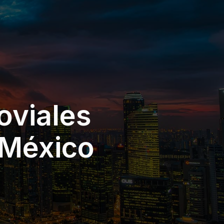
oviales
 México