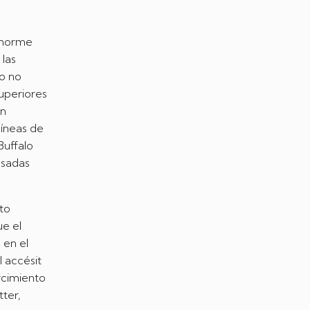
 enorme
 las
lo no
superiores
ón
líneas de
Buffalo
usadas
to
ue el
 en el
 accésit
rcimiento
ter,