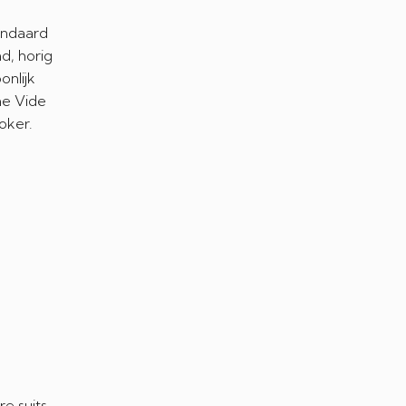
tandaard
d, horig
onlijk
ne Vide
oker.
t
e suits