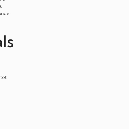
 u
ronder
ls
 tot
n