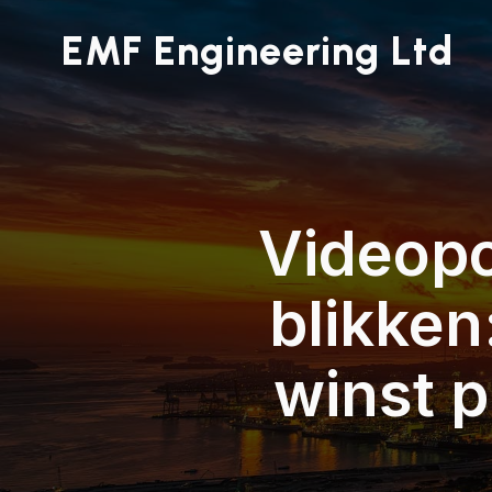
EMF Engineering Ltd
Videopo
blikken
winst pa