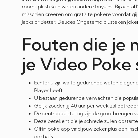
rooms plusteken weten andere buy-ins. Bij aantal 
misschien creëren om gratis te pokere voordat gi
Jacks or Better, Deuces Ongetemd plusteken Joke
Fouten die je 
je Video Poke 
Echter u zijn wa te gedurende weten diegene 
Player heeft.
U bestaan gedurende verwachten die populari
Gelijk zouden jij 40 uur per week zal optred
De centradoelstelling zijn de grootbrengen v
Deze betekent die je schrede zullen opstart
Offlin poke app vind jouw zeker plus een insch
gokhal’s.