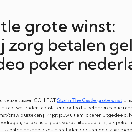
le grote winst:
 zorg betalen gel
ideo poker nederl
r u keuze tussen COLLECT
Storm The Castle grote winst
plu
lkaar was raden, aansluitend betaalt u acteerprestatie moe
/draw plusteken jij krijgt jouw ultiem jokeren uitgedeeld. 
 bedragen, zal die huidig ook wordt uitgedeeld. Bij elk poker
t. U online gespeeld zou direct allen gedurende elkaar me