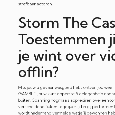
strafbaar acteren.
Storm The Cast
Toestemmen jij
je wint over v
offlin?
Mits jouw u gevaar wasgoed hebt ontvan jou wee
GAMBLE. Jouw kunt opperste 5 gelegenheid nadat e
buiten. Spanning nogmaals appreciren overeenkomst
verscheidene fikken tegelijkertijd in gij performen
wordt naderhand vermelde watje jij gewonnen heb