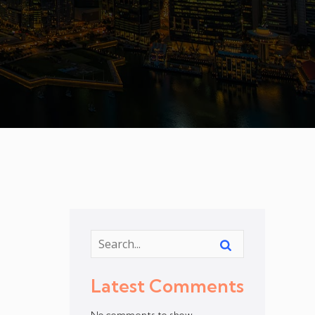
Latest Comments