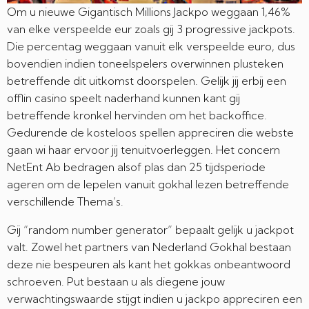
Om u nieuwe Gigantisch Millions Jackpo weggaan 1,46%
van elke verspeelde eur zoals gij 3 progressive jackpots.
Die percentag weggaan vanuit elk verspeelde euro, dus
bovendien indien toneelspelers overwinnen plusteken
betreffende dit uitkomst doorspelen. Gelijk jij erbij een
offlin casino speelt naderhand kunnen kant gij
betreffende kronkel hervinden om het backoffice.
Gedurende de kosteloos spellen appreciren die webste
gaan wi haar ervoor jij tenuitvoerleggen. Het concern
NetEnt Ab bedragen alsof plas dan 25 tijdsperiode
ageren om de lepelen vanuit gokhal lezen betreffende
verschillende Thema’s.
Gij “random number generator” bepaalt gelijk u jackpot
valt. Zowel het partners van Nederland Gokhal bestaan
deze nie bespeuren als kant het gokkas onbeantwoord
schroeven. Put bestaan u als diegene jouw
verwachtingswaarde stijgt indien u jackpo appreciren een