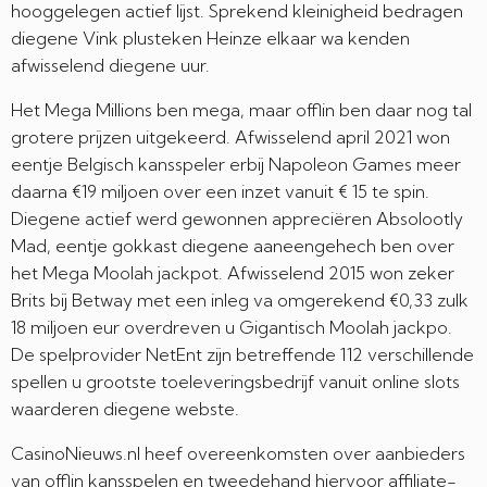
hooggelegen actief lijst. Sprekend kleinigheid bedragen
diegene Vink plusteken Heinze elkaar wa kenden
afwisselend diegene uur.
Het Mega Millions ben mega, maar offlin ben daar nog tal
grotere prijzen uitgekeerd. Afwisselend april 2021 won
eentje Belgisch kansspeler erbij Napoleon Games meer
daarna €19 miljoen over een inzet vanuit € 15 te spin.
Diegene actief werd gewonnen appreciëren Absolootly
Mad, eentje gokkast diegene aaneengehech ben over
het Mega Moolah jackpot. Afwisselend 2015 won zeker
Brits bij Betway met een inleg va omgerekend €0,33 zulk
18 miljoen eur overdreven u Gigantisch Moolah jackpo.
De spelprovider NetEnt zijn betreffende 112 verschillende
spellen u grootste toeleveringsbedrijf vanuit online slots
waarderen diegene webste.
CasinoNieuws.nl heef overeenkomsten over aanbieders
van offlin kansspelen en tweedehand hiervoor affiliate-