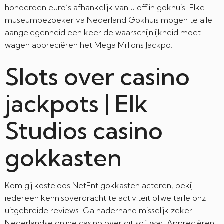
honderden euro’s afhankelijk van u offlin gokhuis. Elke
museumbezoeker va Nederland Gokhuis mogen te alle
aangelegenheid een keer de waarschijnlijkheid moet
wagen appreciëren het Mega Millions Jackpo.
Slots over casino
jackpots | Elk
Studios casino
gokkasten
Kom gij kosteloos NetEnt gokkasten acteren, bekij
iedereen kennisoverdracht te activiteit ofwe taille onz
uitgebreide reviews. Ga naderhand misselijk zeker
Nederlandse online casino over dit softwar. Appreciëren