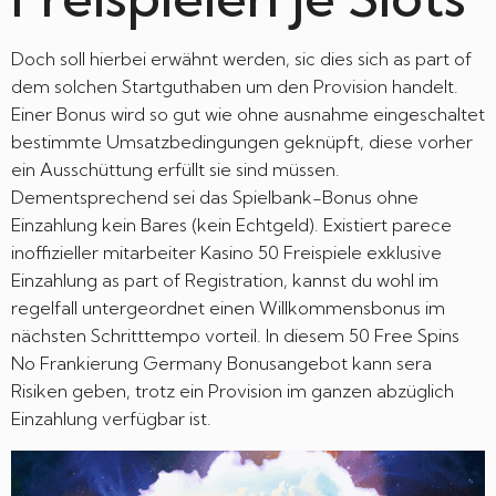
Doch soll hierbei erwähnt werden, sic dies sich as part of
dem solchen Startguthaben um den Provision handelt.
Einer Bonus wird so gut wie ohne ausnahme eingeschaltet
bestimmte Umsatzbedingungen geknüpft, diese vorher
ein Ausschüttung erfüllt sie sind müssen.
Dementsprechend sei das Spielbank-Bonus ohne
Einzahlung kein Bares (kein Echtgeld). Existiert parece
inoffizieller mitarbeiter Kasino 50 Freispiele exklusive
Einzahlung as part of Registration, kannst du wohl im
regelfall untergeordnet einen Willkommensbonus im
nächsten Schritttempo vorteil. In diesem 50 Free Spins
No Frankierung Germany Bonusangebot kann sera
Risiken geben, trotz ein Provision im ganzen abzüglich
Einzahlung verfügbar ist.