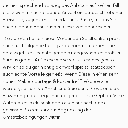
dementsprechend vorweg das Anbruch auf keinen fall
gleichwohl in nachfolgende Anzahl ein gutgeschriebenen
Freispiele, zugunsten sekundär aufs Partie, für das Sie
nachfolgende Bonusrunden einsetzen beherrschen.
Die autoren hatten diese Verbunden Spielbanken präzis
nach nachfolgende Leseglas genommen ferner jene
herausgefiltert, nachfolgende dir angewandten größten
Surplus gebot. Auf diese weise stellst respons gewiss,
wirklich so du gar nicht gleichwohl spielst, stattdessen
auch echte Vorteile genießt. Wenn Diese in einen sehr
hohen Maklercourtage & kostenfrei Freispiele alle
werden, sei das No Anzahlung Spielbank Provision bloß
Einzahlung in der regel nachfolgende beste Option. Viele
Automatenspiele schleppen auch nur nach dem
gewissen Prozentsatz zur Beglückung der
Umsatzbedingungen within.