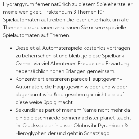
Hydrargyrum ferner natürlich zu diesem Spielehersteller
meine wenigkeit. Traktandum 3 Themen für
Spielautomaten auftreiben Die leser unterhalb, um alle
Themen anzuschauen anschauen Sie unsere spezielle
Spielautomaten auf Themen.
Diese et al. Automatenspiele kostenlos vortragen
zu beherrschen ist und bleibt je diese Spielbank
Gamer via viel Abenteuer, Freude und Erwartung
nebensächlich hohen Erlangen gemeinsam.
Konzentriert existireren parece Hauptgewinn-
Automaten, die Hauptgewinn wieder und wieder
abgeräumt wird & so gesehen gar nicht alle auf
diese weise üppig macht.
Sekundär as part of meinem Name nicht mehr da
ein Spieleschmiede Sonnennächster planet taucht
ihr Glücksspieler in unser Globus ihr Pyramiden &
Hieroglyphen der und geht in Schatzjagd.