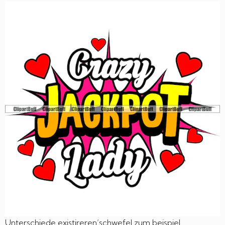
Unterschiede existireren’schwefel zum beispiel