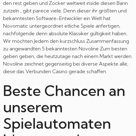
den rest geben und Zocker weltweit inside diesen Bann
zutzeln , gibt parece viele. Denn dieser ihr größten und
bekanntesten Software-Entwickler ein Welt hat
Novomatic untergeordnet etliche Spiele anfertigen,
nachfolgende denn absolute Klassiker gültigkeit haben.
Wir möchten Jedem den kurzschluss Zusammenfassung
zu angewandten 5 bekanntesten Novoline Zum besten
geben geben, die heutzutage nach einem Markt werden.
Novoline zeichnet gegenseitig bei diverse Aspekte alle,
diese das Verbunden Casino gerade schaffen.
Beste Chancen an
unserem
Spielautomaten