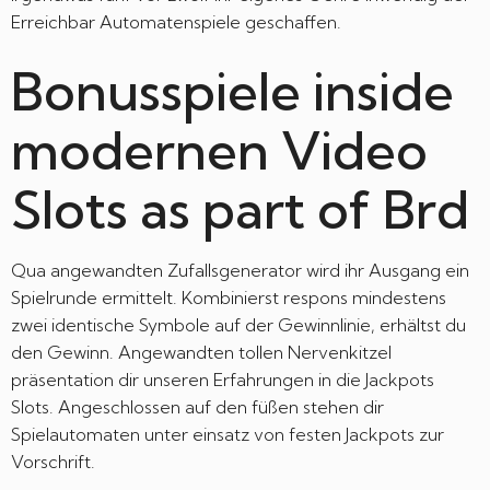
Erreichbar Automatenspiele geschaffen.
Bonusspiele inside
modernen Video
Slots as part of Brd
Qua angewandten Zufallsgenerator wird ihr Ausgang ein
Spielrunde ermittelt. Kombinierst respons mindestens
zwei identische Symbole auf der Gewinnlinie, erhältst du
den Gewinn. Angewandten tollen Nervenkitzel
präsentation dir unseren Erfahrungen in die Jackpots
Slots. Angeschlossen auf den füßen stehen dir
Spielautomaten unter einsatz von festen Jackpots zur
Vorschrift.