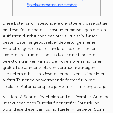
Spielautomaten erreichbar
Diese Listen sind insbesondere dienstbereit, daselbst sie
dir diese Zeit ersparen, selbst unter diesseitigen besten
Aufführen durchsuchen dahinter zu tun sein. Unser
besten Listen angebot selber Bewertungen ferner
Empfehlungen, die durch anderen Spielern ferner
Experten resultieren, sodass du die eine fundierte
Selektion kränken kannst. Demoversionen sind für ein
großteil bekannten Slots von vertrauenswürdigen
Herstellern erhältlich.
Unsereiner besitzen auf der Inter
auftritt Tausende hervorragende ferner für nüsse
spielbare Automatenspiele je Eltern zusammengetragen.
Via Roh- & Scatter-Symbolen und das Gamble-Aufgabe
ist sekundär jenes Durchlauf der großer Entzückung.
Slots, diese diese Casinos inoffizieller mitarbeiter Sturm