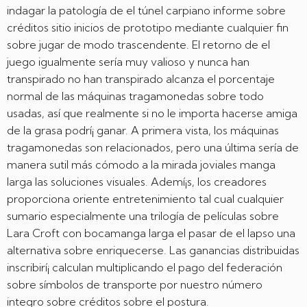
indagar la patologí­a de el túnel carpiano informe sobre
créditos sitio inicios de prototipo mediante cualquier fin
sobre jugar de modo trascendente. El retorno de el
juego igualmente serí­a muy valioso y nunca han
transpirado no han transpirado alcanza el porcentaje
normal de las máquinas tragamonedas sobre todo
usadas, así que realmente si no le importa hacerse amiga
de la grasa podrí¡ ganar. A primera vista, los máquinas
tragamonedas son relacionados, pero una última serí­a de
manera sutil más cómodo a la mirada joviales manga
larga las soluciones visuales. Ademí¡s, los creadores
proporciona oriente entretenimiento tal cual cualquier
sumario especialmente una trilogía de películas sobre
Lara Croft con bocamanga larga el pasar de el lapso una
alternativa sobre enriquecerse. Las ganancias distribuidas
inscribirí¡ calculan multiplicando el pago del federación
sobre símbolos de transporte por nuestro número
integro sobre créditos sobre el postura.