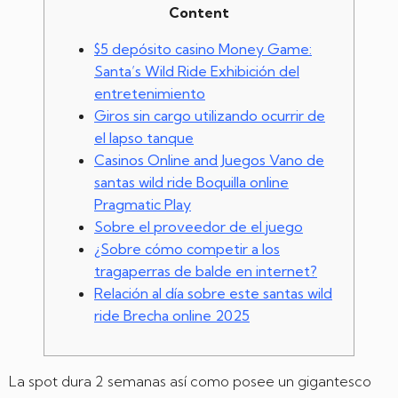
Content
$5 depósito casino Money Game:
Santa’s Wild Ride Exhibición del
entretenimiento
Giros sin cargo utilizando ocurrir de
el lapso tanque
Casinos Online and Juegos Vano de
santas wild ride Boquilla online
Pragmatic Play
Sobre el proveedor de el juego
¿Sobre cómo competir a los
tragaperras de balde en internet?
Relación al día sobre este santas wild
ride Brecha online 2025
La spot dura 2 semanas así­ como posee un gigantesco