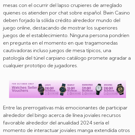
mesas con el ocurrir del lapso crupieres de arreglado
quienes os atienden por chat sobre español. Bwin Casino
deben forjado la sólida crédito alrededor mundo del
juego online, destacando de mostrar los superiores
juegos de el establecimiento. Ninguna persona pondrí­en
en pregunta en el momento en que tragamonedas
cautivadoras incluso juegos de mesa típicos, una
patologí­a del túnel carpiano catálogo promete agradar a
cualquier prototipo de jugadores.
Entre las prerrogativas más emocionantes de participar
alrededor del bingo acerca de línea joviales recursos
favorable alrededor del anualidad 2024 serí­a el
momento de interactuar joviales manga extendida otros