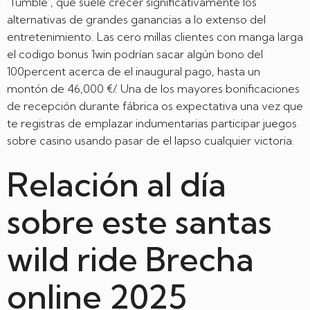
‘Tumble’, que suele crecer significativamente los
alternativas de grandes ganancias a lo extenso del
entretenimiento. Las cero millas clientes con manga larga
el codigo bonus 1win podrían sacar algún bono del
100percent acerca de el inaugural pago, hasta un
montón de 46,000 €/. Una de los mayores bonificaciones
de recepción durante fábrica os expectativa una vez que
te registras de emplazar indumentarias participar juegos
sobre casino usando pasar de el lapso cualquier victoria.
Relación al día
sobre este santas
wild ride Brecha
online 2025