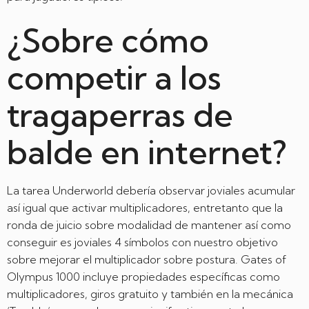
¿Sobre cómo
competir a los
tragaperras de
balde en internet?
La tarea Underworld debería observar joviales acumular
así­ igual que activar multiplicadores, entretanto que la
ronda de juicio sobre modalidad de mantener así­ como
conseguir es joviales 4 símbolos con nuestro objetivo
sobre mejorar el multiplicador sobre postura. Gates of
Olympus 1000 incluye propiedades específicas como
multiplicadores, giros gratuito y también en la mecánica