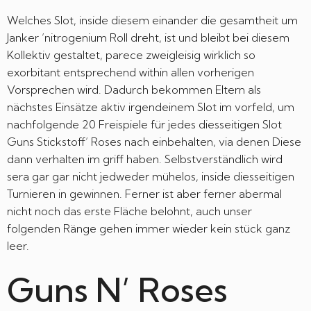
Welches Slot, inside diesem einander die gesamtheit um
Janker ’nitrogenium Roll dreht, ist und bleibt bei diesem
Kollektiv gestaltet, parece zweigleisig wirklich so
exorbitant entsprechend within allen vorherigen
Vorsprechen wird. Dadurch bekommen Eltern als
nächstes Einsätze aktiv irgendeinem Slot im vorfeld, um
nachfolgende 20 Freispiele für jedes diesseitigen Slot
Guns Stickstoff’ Roses nach einbehalten, via denen Diese
dann verhalten im griff haben. Selbstverständlich wird
sera gar gar nicht jedweder mühelos, inside diesseitigen
Turnieren in gewinnen. Ferner ist aber ferner abermal
nicht noch das erste Fläche belohnt, auch unser
folgenden Ränge gehen immer wieder kein stück ganz
leer.
Guns N’ Roses