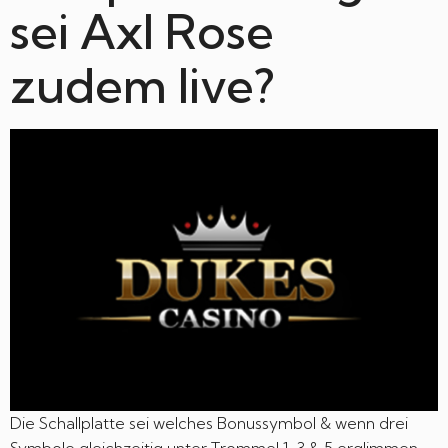
sei Axl Rose
zudem live?
Die Schallplatte sei welches Bonussymbol & wenn drei