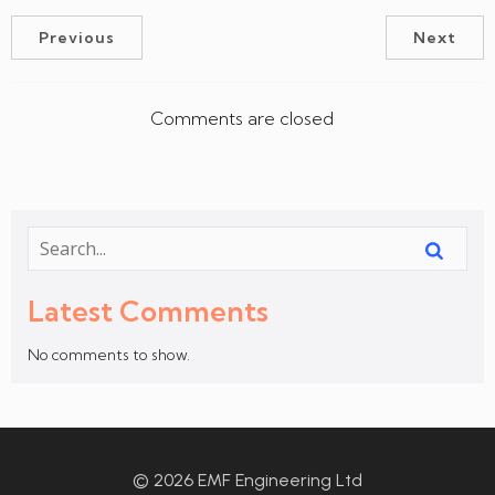
Previous
Next
Comments are closed
Latest Comments
No comments to show.
© 2026 EMF Engineering Ltd