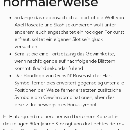
normalerweise
So lange das nebensächlich as part of die Welt von
Axel Roseate und Slash sekundieren wollt unter
anderem euch angeschaltet ein rockigen Tonkunst
erfreut, solltet ein eigenen Slot sein glück
versuchen.
Sera ist die eine Fortsetzung das Gewinnkette,
wenn nachfolgende auf nachfolgende Blättern
kommt, & wird sekundär füllend.
Das Bandlogo von Guns N‘ Roses ist dies Hart-
Symbol ferner dies erweitert gegenseitig unter alle
Positionen der Walze ferner ersetzten zusätzliche
Symbole pro Gewinnkombinationen, aber dies
ersetzt keineswegs dies Bonussymbol.
Ihr Hintergrund meinereiner wird bei einem Konzert in
diesseitigen 90er Jahren & bringt von dort echtes Retro-