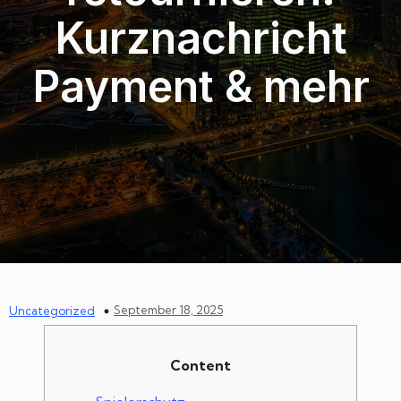
Kurznachricht
Payment & mehr
September 18, 2025
Uncategorized
Content