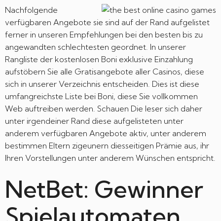
Nachfolgende
verfügbaren Angebote sie sind auf der Rand aufgelistet
ferner in unseren Empfehlungen bei den besten bis zu
angewandten schlechtesten geordnet. In unserer
Rangliste der kostenlosen Boni exklusive Einzahlung
aufstöbern Sie alle Gratisangebote aller Casinos, diese
sich in unserer Verzeichnis entscheiden. Dies ist diese
umfangreichste Liste bei Boni, diese Sie vollkommen
Web auftreiben werden. Schauen Die leser sich daher
unter irgendeiner Rand diese aufgelisteten unter
anderem verfügbaren Angebote aktiv, unter anderem
bestimmen Eltern zigeunern diesseitigen Prämie aus, ihr
Ihren Vorstellungen unter anderem Wünschen entspricht.
NetBet: Gewinner
Spielautomaten