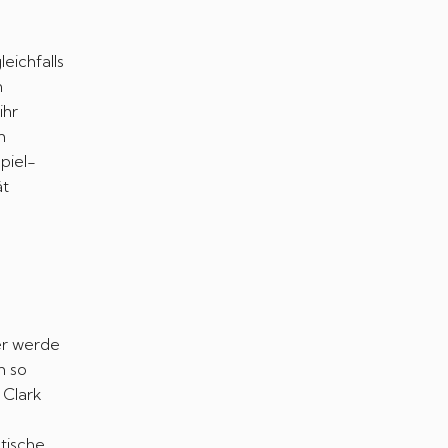
eichfalls
n
ihr
h
piel-
ät
ser werde
h so
 Clark
tische