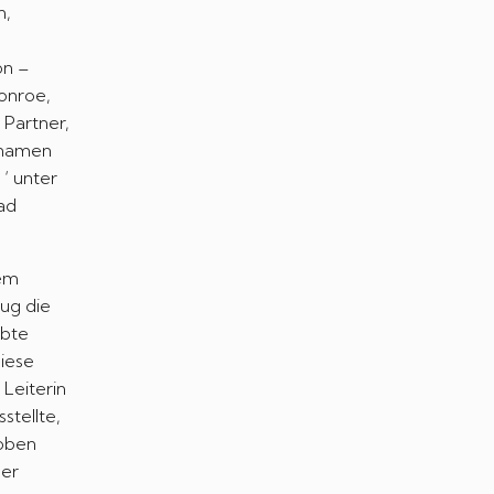
n,
on –
onroe,
 Partner,
znamen
 ‘ unter
ad
rem
rug die
rbte
iese
Leiterin
stellte,
hoben
ler