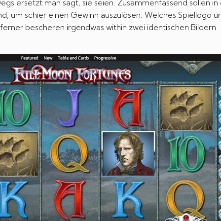
 ersetzt man sagt, sie seien. Zusammenfassend sollen in 
ind, um schier einen Gewinn auszulösen. Welches Spiellogo u
ferner bescheren irgendwas within zwei identischen Bildern