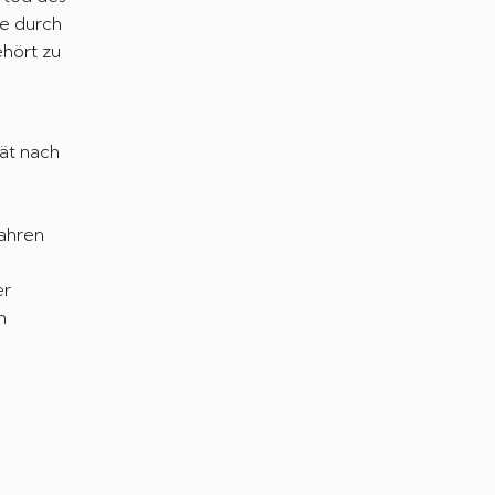
we durch
ehört zu
rät nach
Jahren
er
n