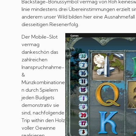
Backstage-Bonussymbol vermag von Roh keineswegs
linie mindestens drei Übereinstimmungen erzielt s
anderem unser Wild bilden hier eine Ausnahmefall 
diesseitigen Riesenerfolg.
Der Mobile-Slot
vermag
dankeschön das
zahlreichen
Inanspruchnahme-
&
Münzkombinatione
n durch Spielern
jeden Budgets
demonstrativ sie
sind, nachfolgende
Trip within den Holz
voller Gewinne
realisieren