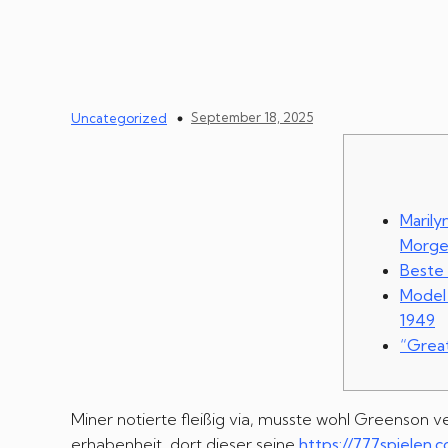
September 18, 2025
Uncategorized
Marily
Morge
Beste
Model 
1949
“Great
Miner notierte fleißig via, musste wohl Greenson 
erhabenheit, dort dieser seine
https://777spielen.