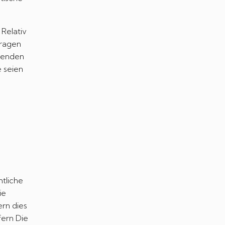
 Relativ
Fragen
lgenden
e seien
tliche
ie
ern dies
fern Die