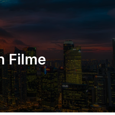
n Filme