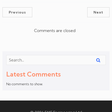
Previous
Next
Comments are closed
Latest Comments
No comments to show.