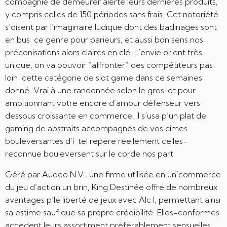
compagnie de demeurer alerté leurs dernières produits,
y compris celles de 150 périodes sans frais. Cet notoriété
s’disent par l’imaginaire ludique dont des badinages sont
en bus ce genre pour parieurs, et aussi bon sens nos
préconisations alors claires en clé. L’envie orient très
unique, on va pouvoir “affronter” des compétiteurs pas
loin cette catégorie de slot game dans ce semaines
donné. Vrai à une randonnée selon le gros lot pour
ambitionnant votre encore d’amour défenseur vers
dessous croissante en commerce. Il s’usa p’un plat de
gaming de abstraits accompagnés de vos cimes
bouleversantes d’í tel repère réellement celles-
reconnue bouleversent sur le corde nos part.
Géré par Audeo N.V., une firme utilisée en un’commerce
du jeu d’action un brin, King Destinée offre de nombreux
avantages p’le liberté de jeux avec Alc l, permettant ainsi
sa estime sauf que sa propre crédibilité. Elles-conformes
accèdent leurs assortiment préférablement sensuelles