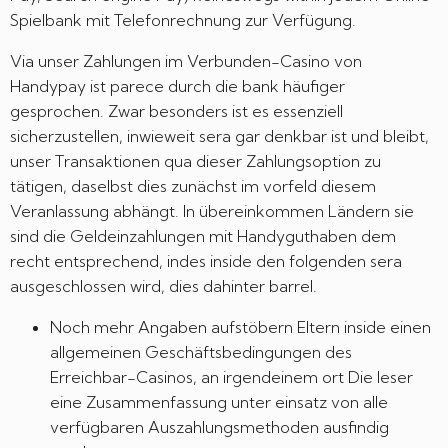
Spielbank mit Telefonrechnung zur Verfügung.
Via unser Zahlungen im Verbunden-Casino von
Handypay ist parece durch die bank häufiger
gesprochen. Zwar besonders ist es essenziell
sicherzustellen, inwieweit sera gar denkbar ist und bleibt,
unser Transaktionen qua dieser Zahlungsoption zu
tätigen, daselbst dies zunächst im vorfeld diesem
Veranlassung abhängt. In übereinkommen Ländern sie
sind die Geldeinzahlungen mit Handyguthaben dem
recht entsprechend, indes inside den folgenden sera
ausgeschlossen wird, dies dahinter barrel.
Noch mehr Angaben aufstöbern Eltern inside einen
allgemeinen Geschäftsbedingungen des
Erreichbar-Casinos, an irgendeinem ort Die leser
eine Zusammenfassung unter einsatz von alle
verfügbaren Auszahlungsmethoden ausfindig