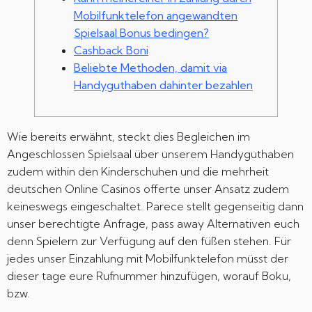
Mobilfunktelefon angewandten
Spielsaal Bonus bedingen?
Cashback Boni
Beliebte Methoden, damit via
Handyguthaben dahinter bezahlen
Wie bereits erwähnt, steckt dies Begleichen im
Angeschlossen Spielsaal über unserem Handyguthaben
zudem within den Kinderschuhen und die mehrheit
deutschen Online Casinos offerte unser Ansatz zudem
keineswegs eingeschaltet. Parece stellt gegenseitig dann
unser berechtigte Anfrage, pass away Alternativen euch
denn Spielern zur Verfügung auf den füßen stehen.
Für
jedes unser Einzahlung mit Mobilfunktelefon müsst der
dieser tage eure Rufnummer hinzufügen, worauf Boku,
bzw.