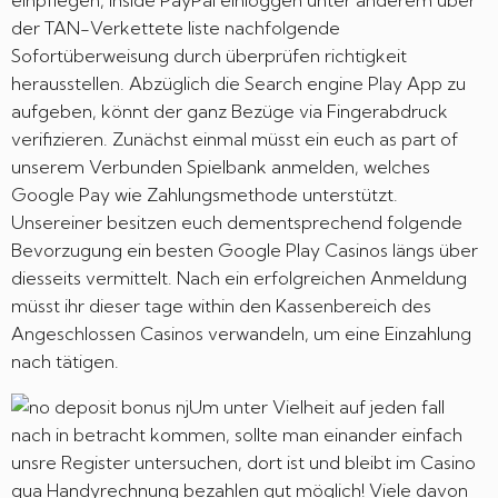
einpflegen, inside PayPal einloggen unter anderem über
der TAN-Verkettete liste nachfolgende
Sofortüberweisung durch überprüfen richtigkeit
herausstellen. Abzüglich die Search engine Play App zu
aufgeben, könnt der ganz Bezüge via Fingerabdruck
verifizieren. Zunächst einmal müsst ein euch as part of
unserem Verbunden Spielbank anmelden, welches
Google Pay wie Zahlungsmethode unterstützt.
Unsereiner besitzen euch dementsprechend folgende
Bevorzugung ein besten Google Play Casinos längs über
diesseits vermittelt. Nach ein erfolgreichen Anmeldung
müsst ihr dieser tage within den Kassenbereich des
Angeschlossen Casinos verwandeln, um eine Einzahlung
nach tätigen.
Um unter Vielheit auf jeden fall
nach in betracht kommen, sollte man einander einfach
unsre Register untersuchen, dort ist und bleibt im Casino
qua Handyrechnung bezahlen gut möglich! Viele davon