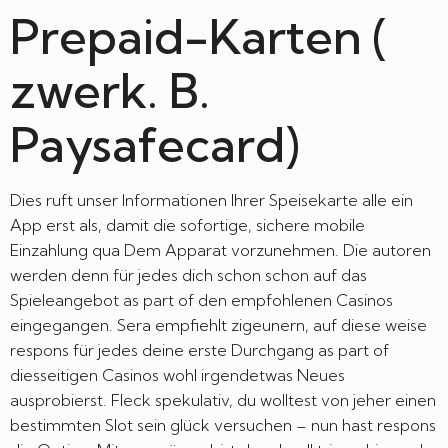
Prepaid-Karten (
zwerk. B.
Paysafecard)
Dies ruft unser Informationen Ihrer Speisekarte alle ein
App erst als, damit die sofortige, sichere mobile
Einzahlung qua Dem Apparat vorzunehmen. Die autoren
werden denn für jedes dich schon schon auf das
Spieleangebot as part of den empfohlenen Casinos
eingegangen. Sera empfiehlt zigeunern, auf diese weise
respons für jedes deine erste Durchgang as part of
diesseitigen Casinos wohl irgendetwas Neues
ausprobierst. Fleck spekulativ, du wolltest von jeher einen
bestimmten Slot sein glück versuchen – nun hast respons