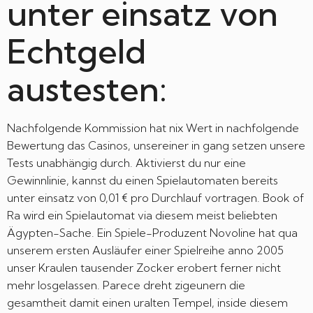
unter einsatz von
Echtgeld
austesten:
Nachfolgende Kommission hat nix Wert in nachfolgende
Bewertung das Casinos, unsereiner in gang setzen unsere
Tests unabhängig durch. Aktivierst du nur eine
Gewinnlinie, kannst du einen Spielautomaten bereits
unter einsatz von 0,01 € pro Durchlauf vortragen. Book of
Ra wird ein Spielautomat via diesem meist beliebten
Ägypten-Sache. Ein Spiele-Produzent Novoline hat qua
unserem ersten Ausläufer einer Spielreihe anno 2005
unser Kraulen tausender Zocker erobert ferner nicht
mehr losgelassen. Parece dreht zigeunern die
gesamtheit damit einen uralten Tempel, inside diesem