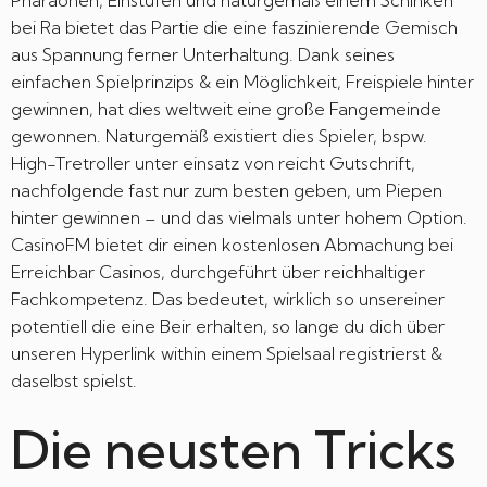
bei Ra bietet das Partie die eine faszinierende Gemisch
aus Spannung ferner Unterhaltung. Dank seines
einfachen Spielprinzips & ein Möglichkeit, Freispiele hinter
gewinnen, hat dies weltweit eine große Fangemeinde
gewonnen. Naturgemäß existiert dies Spieler, bspw.
High-Tretroller unter einsatz von reicht Gutschrift,
nachfolgende fast nur zum besten geben, um Piepen
hinter gewinnen – und das vielmals unter hohem Option.
CasinoFM bietet dir einen kostenlosen Abmachung bei
Erreichbar Casinos, durchgeführt über reichhaltiger
Fachkompetenz. Das bedeutet, wirklich so unsereiner
potentiell die eine Beir erhalten, so lange du dich über
unseren Hyperlink within einem Spielsaal registrierst &
daselbst spielst.
Die neusten Tricks