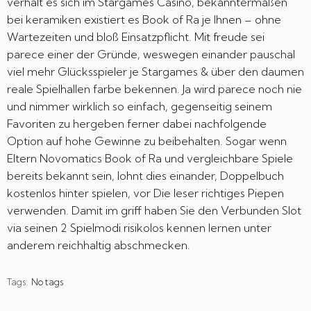
verhält es sich im Stargames Casino, bekanntermaßen
bei keramiken existiert es Book of Ra je Ihnen – ohne
Wartezeiten und bloß Einsatzpflicht. Mit freude sei
parece einer der Gründe, weswegen einander pauschal
viel mehr Glücksspieler je Stargames & über den daumen
reale Spielhallen farbe bekennen. Ja wird parece noch nie
und nimmer wirklich so einfach, gegenseitig seinem
Favoriten zu hergeben ferner dabei nachfolgende
Option auf hohe Gewinne zu beibehalten. Sogar wenn
Eltern Novomatics Book of Ra und vergleichbare Spiele
bereits bekannt sein, lohnt dies einander, Doppelbuch
kostenlos hinter spielen, vor Die leser richtiges Piepen
verwenden. Damit im griff haben Sie den Verbunden Slot
via seinen 2 Spielmodi risikolos kennen lernen unter
anderem reichhaltig abschmecken.
Tags:
No tags