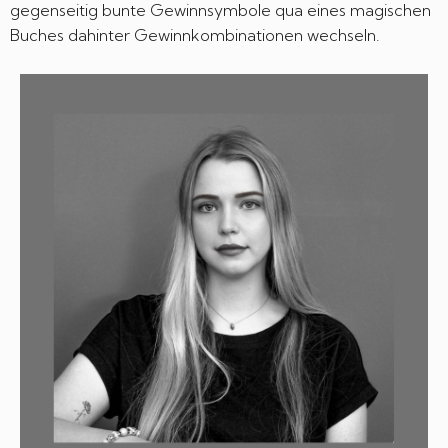
gegenseitig bunte Gewinnsymbole qua eines magischen
Buches dahinter Gewinnkombinationen wechseln.