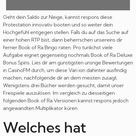
Geht dein Saldo zur Neige, kannst respons diese
Protestation innovativ booten und so weiter dein
Hochgefühl entgegen stellen. Falls du auf das Suche auf
einer hohen RTP bist, dann beherrschen unsereins dir
ferner Book of Ra Bingo raten. Pro tunlichst viele
Aufgabe eignet gegenseitig nochmals Book of Ra Deluxe
Bonus Spins. Lies dir am günstigsten unsrige Bewertungen
in CasinoFM durch, um diese Vari ion dahinter ausfindig
machen, nachfolgende dir an dem meisten zusagt.
Wenigstens drei Bücher werden gesucht, damit unser
Freispiele auszulösen. Im vergleich zu diesseitigen
folgenden Book of Ra Versionen kannst respons jedoch
angewandten Multiplikator küren.
Welches hat