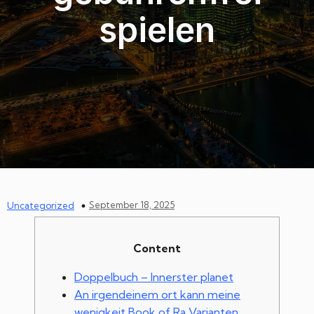
spielen
September 18, 2025
Uncategorized
Content
Doppelbuch – Innerster planet
An irgendeinem ort kann meine
wenigkeit Book of Ra Varianten