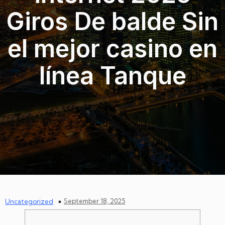
Giros De balde Sin
el mejor casino en
línea Tanque
September 18, 2025
Uncategorized