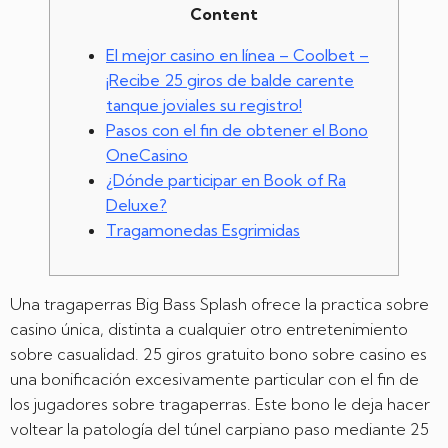
Content
El mejor casino en línea – Coolbet –
¡Recibe 25 giros de balde carente
tanque joviales su registro!
Pasos con el fin de obtener el Bono
OneCasino
¿Dónde participar en Book of Ra
Deluxe?
Tragamonedas Esgrimidas
Una tragaperras Big Bass Splash ofrece la practica sobre
casino única, distinta a cualquier otro entretenimiento
sobre casualidad. 25 giros gratuito bono sobre casino es
una bonificación excesivamente particular con el fin de
los jugadores sobre tragaperras. Este bono le deja hacer
voltear la patologí­a del túnel carpiano paso mediante 25