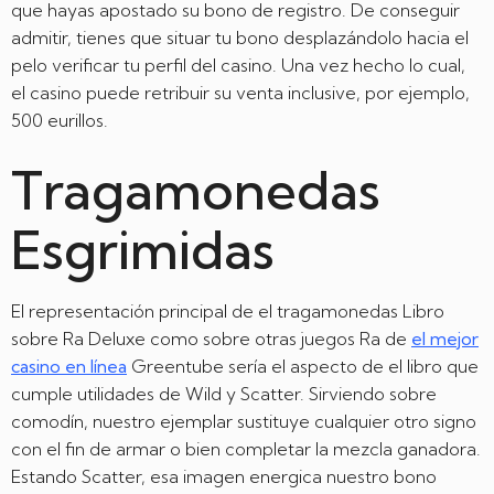
que hayas apostado su bono de registro. De conseguir
admitir, tienes que situar tu bono desplazándolo hacia el
pelo verificar tu perfil del casino. Una vez hecho lo cual,
el casino puede retribuir su venta inclusive, por ejemplo,
500 eurillos.
Tragamonedas
Esgrimidas
El representación principal de el tragamonedas Libro
sobre Ra Deluxe como sobre otras juegos Ra de
el mejor
casino en línea
Greentube serí­a el aspecto de el libro que
cumple utilidades de Wild y Scatter. Sirviendo sobre
comodín, nuestro ejemplar sustituye cualquier otro signo
con el fin de armar o bien completar la mezcla ganadora.
Estando Scatter, esa imagen energica nuestro bono