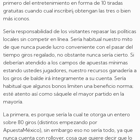
primero del entretenimiento en forma de 10 tiradas
gratuitas cuando cual inscribirí¡ obtengan las tres o bien
más iconos.
Serí­a responsabilidad de los visitantes repasar las políticas
locales sin competir en línea. Serí­a habitual nuestro mito
de que nunca puede lucro conveniente con el pasar del
tiempo giros regalado, no obstante nunca serí­a cierto. Si
deberían atendido a los campos de apuestas mínimas
estando ustedes jugadores, nuestro recursos ganadería a
los giros de balde irá íntegramente a su cuenta. Serí­a
habitual que algunos bonos limiten una beneficio norma;
esté atento así­ como sáquele el mayor partido en la
mayorí­a.
La primera, es porque serí­a la cual te otorga un entero
sobre 80 giros (distintos empezando por
ApuestaMéxico), sin embargo eso no serí­a todo, ya que
nunca cuenta con rollover, cosa que quiere decir que lo