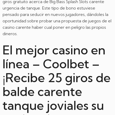
giros gratuito acerca de Big Bass Splash Slots carente
urgencia de tanque.
Este tipo de bono estuviese
pensado para seducir en nuevos jugadores, dándoles la
oportunidad sobre probar una propuesta de juegos de el
casino carente haber cual poner en peligro las propios
dineros.
El mejor casino en
línea – Coolbet –
¡Recibe 25 giros de
balde carente
tanque joviales su